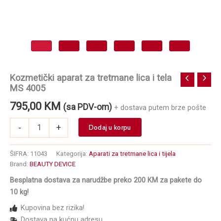
Kozmetički aparat za tretmane lica i tela
MS 4005
795,00
KM
(sa PDV-om)
+ dostava putem brze pošte
Kozmetički
-
+
Dodaj u korpu
aparat
za
tretmane
ŠIFRA:
11043
Kategorija:
Aparati za tretmane lica i tijela
lica
Brand:
BEAUTY DEVICE
i
Besplatna dostava za narudžbe preko 200 KM za pakete do
tela
MS
10 kg!
4005
Kupovina bez rizika!
količina
Dostava na kućnu adresu