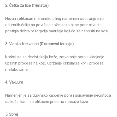
2. Četka za lice (frimator)
Nežan i efikasan mehanički piling namenjen odstranjivanju
odumrlih ćelija sa površine kože, kako bi se pore otvorile i
postigla dobra resorpcija sadržaja koji će se nanositi na kožu.
3. Visoka frekvenca (D'arsonval terapija)
Koristi se za dezinfekciju kože, zatvaranje pora, uklanjanje
upalnih procesa na koži, ubrzanje cirkulacije krvi i procesa
metabolizma.
4. Vakuum
Namenjen je za dubinsko čišćenje pora i usisavanje nečistoća
sa kože, kao i za efikasne pneumo masaže kože.
5. Sprej