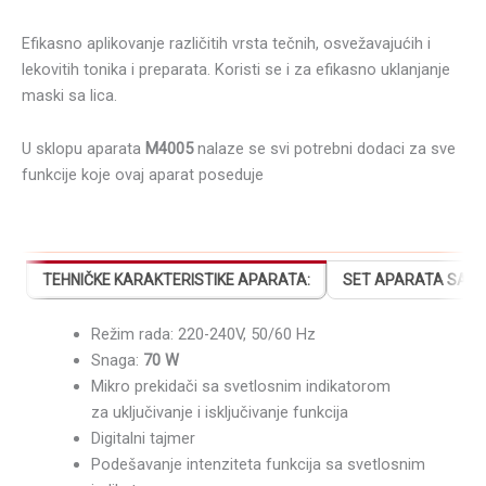
Efikasno aplikovanje različitih vrsta tečnih, osvežavajućih i
lekovitih tonika i preparata. Koristi se i za efikasno uklanjanje
maski sa lica.
U sklopu aparata
M4005
nalaze se svi potrebni dodaci za sve
funkcije koje ovaj aparat poseduje
TEHNIČKE KARAKTERISTIKE APARATA:
SET APARATA SADRŽ
Režim rada: 220-240V, 50/60 Hz
Snaga:
70 W
Mikro prekidači sa svetlosnim indikatorom
za uključivanje i isključivanje funkcija
Digitalni tajmer
Podešavanje intenziteta funkcija sa svetlosnim