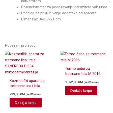
indikatorom
Potenciometar za podešavanje intenziteta vakuuma
Utičnice za priključivanje dodataka od aparata
Dimenzije: 34x37x21 cm
Povezani proizvodi
Termo ćebe za
tretmane tela M 2016
Kozmetički aparat za
1.072,00
KM
(sa PDV-om)
tretmane lica i tela
Dodaj u korpu
SILVERFOX F-834
739,00
KM
(sa PDV-om)
mikrodermoabrazija
Dodaj u korpu