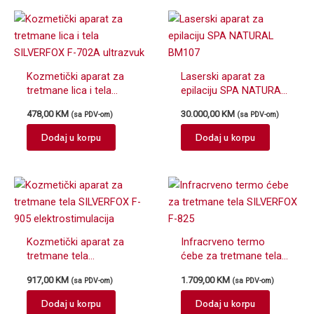
Kozmetički aparat za
Laserski aparat za
tretmane lica i tela
epilaciju SPA NATURAL
SILVERFOX F-702A
BM107
478,00
KM
30.000,00
KM
(sa PDV-om)
(sa PDV-om)
ultrazvuk
Dodaj u korpu
Dodaj u korpu
Kozmetički aparat za
Infracrveno termo
tretmane tela
ćebe za tretmane tela
SILVERFOX F-905
SILVERFOX F-825
917,00
KM
1.709,00
KM
(sa PDV-om)
(sa PDV-om)
elektrostimulacija
Dodaj u korpu
Dodaj u korpu