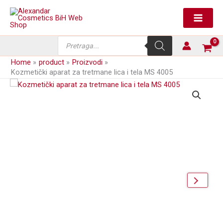
Skip
tretmane
to
lica
content
i
tela
Products
MS
search
4005
Home
product
Proizvodi
količina
Kozmetički aparat za tretmane lica i tela MS 4005
next