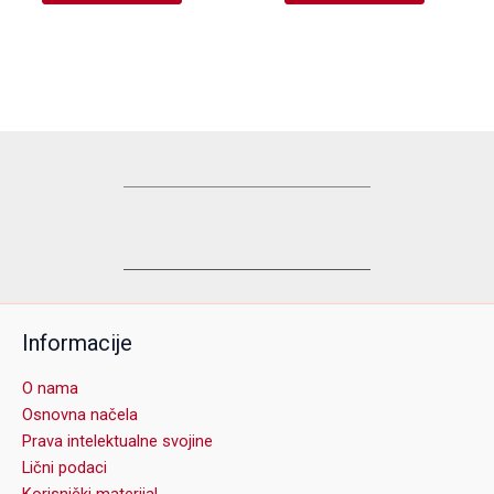
Informacije
O nama
Osnovna načela
Prava intelektualne svojine
Lični podaci
Korisnički materijal