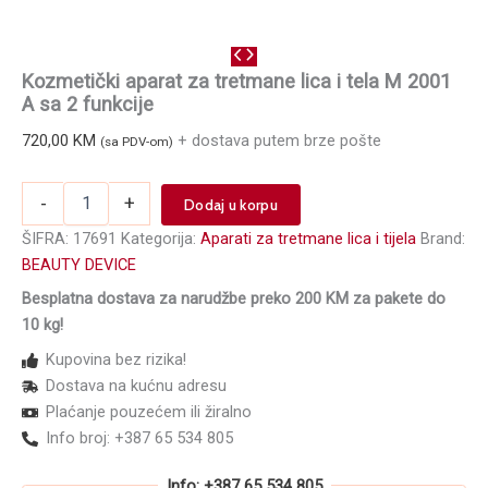
Kozmetički aparat za tretmane lica i tela M 2001
A sa 2 funkcije
720,00
KM
+ dostava putem brze pošte
(sa PDV-om)
Kozmetički
-
+
Dodaj u korpu
aparat
za
ŠIFRA:
17691
Kategorija:
Aparati za tretmane lica i tijela
Brand:
tretmane
BEAUTY DEVICE
lica
Besplatna dostava za narudžbe preko 200 KM za pakete do
i
tela
10 kg!
M
Kupovina bez rizika!
2001
Dostava na kućnu adresu
A
sa
Plaćanje pouzećem ili žiralno
2
Info broj: +387 65 534 805
funkcije
količina
Info: +387 65 534 805