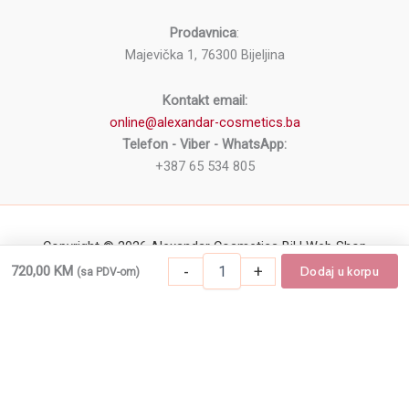
Prodavnica
:
Majevička 1, 76300 Bijeljina
Kontakt email:
online@alexandar-cosmetics.ba
Telefon - Viber - WhatsApp:
+387 65 534 805
Copyright © 2026 Alexandar Cosmetics BiH Web Shop
Kozmetički
-
+
720,00
KM
Dodaj u korpu
(sa PDV-om)
-
+
Dodaj u korpu
Kozmetički aparat za tretmane lica i tela M
aparat
za
tretmane
lica
i
tela
M