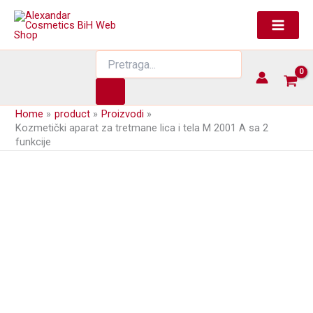
Skip
to
content
Products
search
Home
product
Proizvodi
Kozmetički aparat za tretmane lica i tela M 2001 A sa 2
funkcije