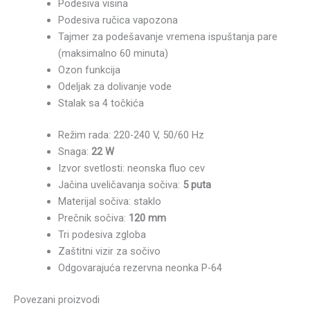
Podesiva visina
Podesiva ručica vapozona
Tajmer za podešavanje vremena ispuštanja pare
(maksimalno 60 minuta)
Ozon funkcija
Odeljak za dolivanje vode
Stalak sa 4 točkića
Režim rada: 220-240 V, 50/60 Hz
Snaga:
22 W
Izvor svetlosti: neonska fluo cev
Jačina uveličavanja sočiva:
5 puta
Materijal sočiva: staklo
Prečnik sočiva:
120 mm
Tri podesiva zgloba
Zaštitni vizir za sočivo
Odgovarajuća rezervna neonka P-64
Povezani proizvodi