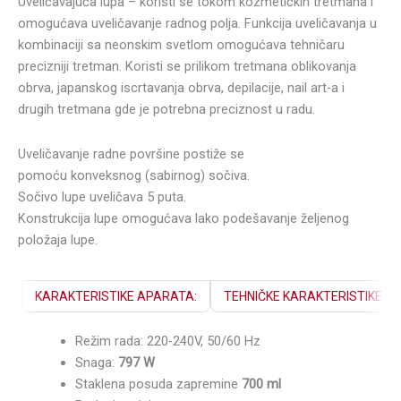
Uveličavajuća lupa – koristi se tokom kozmetičkih tretmana i
omogućava uveličavanje radnog polja. Funkcija uveličavanja u
kombinaciji sa neonskim svetlom omogućava tehničaru
precizniji tretman. Koristi se prilikom tretmana oblikovanja
obrva, japanskog iscrtavanja obrva, depilacije, nail art-a i
drugih tretmana gde je potrebna preciznost u radu.
Uveličavanje radne površine postiže se
pomoću konveksnog (sabirnog) sočiva.
Sočivo lupe uveličava 5 puta.
Konstrukcija lupe omogućava lako podešavanje željenog
položaja lupe.
KARAKTERISTIKE APARATA:
TEHNIČKE KARAKTERISTIKE LU
Režim rada: 220-240V, 50/60 Hz
Snaga:
797 W
Staklena posuda zapremine
700 ml