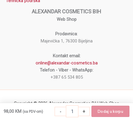
Tehnička podrška
ALEXANDAR COSMETICS BIH
Web Shop
Prodavnica
:
Majevička 1, 76300 Bijeljina
Kontakt email:
online@alexandar-cosmetics.ba
Telefon - Viber - WhatsApp:
+387 65 534 805
Copyright © 2026 Alexandar Cosmetics BiH Web Shop
-
+
98,00
KM
Dodaj u korpu
(sa PDV-om)
Kozmetička lupa sa LED svetlom FX308 crn