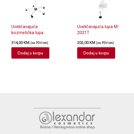
Uveličavajuća
Uveličavajuća lupa M-
kozmetička lupa
2021T
M2021C sa stalkom i
314,00
KM
202,00
KM
(sa PDV-om)
(sa PDV-om)
neonskim osvetljenjem
Dodaj u korpu
Dodaj u korpu