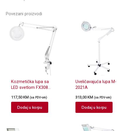
Povezani proizvodi
Kozmetička lupa sa
Uveličavajuća lupa M-
LED svetlom FX308
2021A
bela
117,50
KM
313,00
KM
(sa PDV-om)
(sa PDV-om)
Dodaj u korpu
Dodaj u korpu