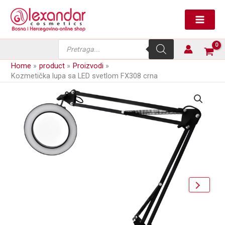
Skip
LED
to
svetlom
content
FX308
crna
Products
količina
search
Home
product
Proizvodi
Kozmetička lupa sa LED svetlom FX308 crna
next