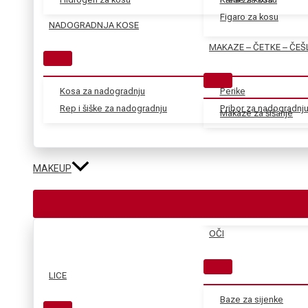
Figaro za kosu
NADOGRADNJA KOSE
MAKAZE – ČETKE – ČEŠ
Kosa za nadogradnju
Perike
Rep i šiške za nadogradnju
Pribor za nadogradnj
Makaze za šišanje
MAKEUP
OČI
LICE
Baze za sijenke