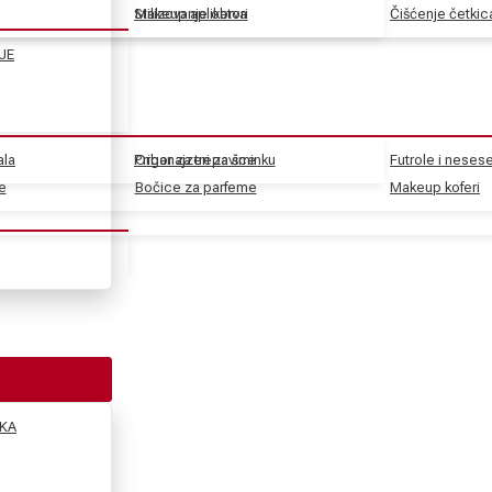
Stilizovanje obrva
Makeup aplikatori
Čišćenje četkic
JE
ala
Pribor za trepavice
Organajzeri za šminku
Futrole i nesese
e
e
Bočice za parfeme
Makeup koferi
KA