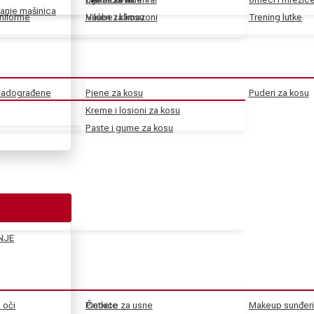
anje mašinica
uniforme
Haube i klimazoni
Vikleri za kosu
Trening lutke
 nadograđene
Pjene za kosu
Puderi za kosu
Kreme i losioni za kosu
Paste i gume za kosu
NJE
a oči
Pincete
Četkice za usne
Makeup sunđeri