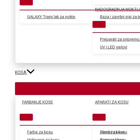
NADOGRADNJA NOKTI
GALAXY Trajni lak za nokte
Baza i završni sjaj za tr
Preparati za pripremu 
UV i LED gelovi
KOSA
FARBANJE KOSE
APARATI ZA KOSU
Farbe za kosu
Blanš za kosu
Fenovi za kosu
Hidrogen za kosu
Kana za kosu
Prese za kosu