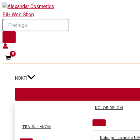
Skip
to
Products
content
search
NOKTI
KOLOR GELOVI
TRAJNI LAKOVI
Kolor gel za nokte UV