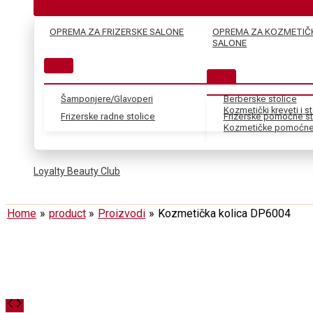
OPREMA ZA FRIZERSKE SALONE
OPREMA ZA KOZMETIČ
SALONE
Šamponjere/Glavoperi
Berberske stolice
Kozmetički kreveti i s
Frizerske radne stolice
Frizerske pomoćne st
Kozmetičke pomoćne 
Loyalty Beauty Club
Home
product
Proizvodi
Kozmetička kolica DP6004