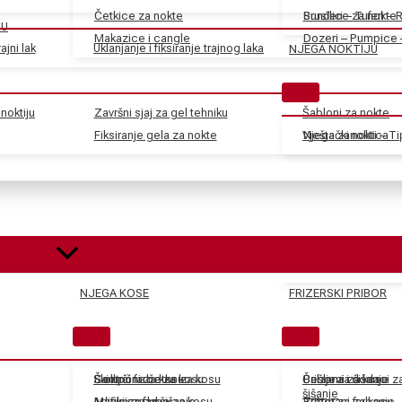
Četkice za nokte
Sunđeri – Tuferi – 
Brusilice za nokte
JU
Makazice i cangle
Dozeri – Pumpice 
ajni lak
Uklanjanje i fiksiranje trajnog laka
NJEGA NOKTIJU
noktiju
Završni sjaj za gel tehniku
Šabloni za nokte
Fiksiranje gela za nokte
Vještački nokti – T
Njega zanoktica
NJEGA KOSE
FRIZERSKI PRIBOR
Skidači farbe za kosu
Električne četke za kosu
Šamponi za kosu
Češljevi i dodaci 
Balzami za kosu
Pribor za šišanje
šišanje
Aditivi za farbe za kosu
Mašinice za šišanje
Maske za kosu
Tretmani za kosu
Pribor za farbanje