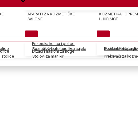
KE
APARATI ZA KOZMETIČKE
KOZMETIKA I OPREM
SALONE
LJUBIMCE
Frizerska kolica i police
tolice
Kozmetičke police i kolica
Aparati za tretmane lica i tijela
Pedikir stolice i dr
Kozmetički aparati
Makaze za šišanje
olice
Držači i nasloni za noge
stolice
Stolovi za manikir
Prekrivači za kozm