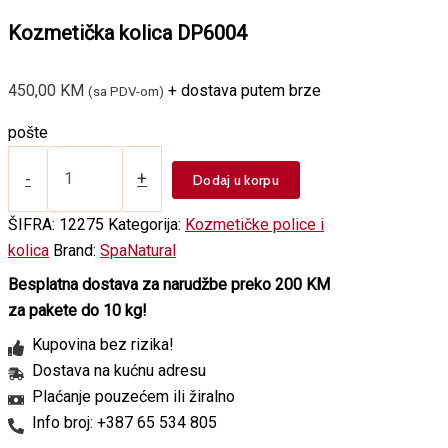
Kozmetička kolica DP6004
450,00
KM
+ dostava putem brze
(sa PDV-om)
pošte
Kozmetička
kolica
-
+
Dodaj u korpu
DP6004
količina
ŠIFRA:
12275
Kategorija:
Kozmetičke police i
kolica
Brand:
SpaNatural
Besplatna dostava za narudžbe preko 200 KM
za pakete do 10 kg!
Kupovina bez rizika!
Dostava na kućnu adresu
Plaćanje pouzećem ili žiralno
Info broj: +387 65 534 805