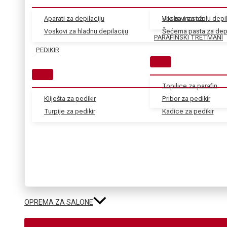
Aparati za depilaciju
Voskovi za toplu depil
Ulja za masažu
Voskovi za hladnu depilaciju
Šećerna pasta za depi
PARAFINSKI TRETMANI
PEDIKIR
Topilice za parafin
Kliješta za pedikir
Pribor za pedikir
Turpije za pedikir
Kadice za pedikir
OPREMA ZA SALONE