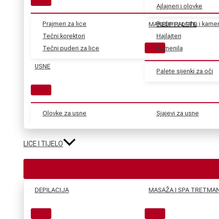
Ajlajneri i olovke
Prajmeri za lice
Puderi u prahu i kame
MAKEUP PALETE
Tečni korektori
Hajlajteri
Tečni puderi za lice
Rumenila
USNE
Palete sijenki za oči
Olovke za usne
Sjajevi za usne
LICE I TIJELO
DEPILACIJA
MASAŽA I SPA TRETMAN