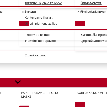
Maskare
Pomade i sijenke za obrve
Farbe za obrve
Četkice za oči
nu
Bronzeri
Fiksiranje šminke
TREPAVICE
PRIBOR ZA ŠMINKAN
Konturisanje i hajlajt
Gliteri i pigmenti za lice
Trepavice na traci
Svilene trepavice
Kozmetička ogled
Individualne trepavice
Ljepilo za trepavic
Zarezači za olovk
Ruževi za usne
I
PAPIR – RUKAVICE – FOLIJE –
KOREJSKA KOZMETI
MASKE