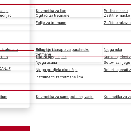
aciju
Kozmetika za lice
Pedikir maske
rudnjaci
Ogrtači za tretmane
Zaštitne maske 
Folije za tretmane
Zaštitne rukavi
ke tretmane
ni tretmani
Rukavice i čarape za parafinske
Piling tijela
Njega ruku
tretmane
 telo
Ulja za njegu tijela
Kupke i gelovi z
Njega usana
Setovi za njegu 
ČANJE
Njega predjela oko očiju
Roleri i aparati 
Instrumenti za tretmane lica
rijum
Kozmetika za samopotamnjivanje
Kozmetika za za