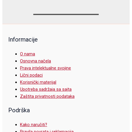
Informacije
O nama
Osnovna načela
Prava intelektualne svojine
Lični podaci
Korisnički materijal
Upotreba sadržaja sa sajta
Zaštita privatnosti podataka
Podrška
Kako naručiti?
Pravila povrata i reklamacija