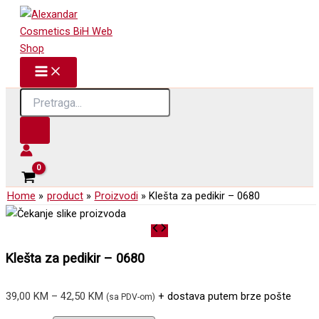
Skip
to
content
Products
search
Home
product
Proizvodi
Klešta za pedikir – 0680
Klešta za pedikir – 0680
Price
39,00
KM
–
42,50
KM
+ dostava putem brze pošte
(sa PDV-om)
range: