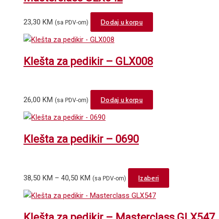
23,30
KM
Dodaj u korpu
(sa PDV-om)
Klešta za pedikir – GLX008
26,00
KM
Dodaj u korpu
(sa PDV-om)
Klešta za pedikir – 0690
Price
This
38,50
KM
–
40,50
KM
Izaberi
(sa PDV-om)
range:
product
38,50 KM
has
through
multiple
Klešta za pedikir – Masterclass GLX547