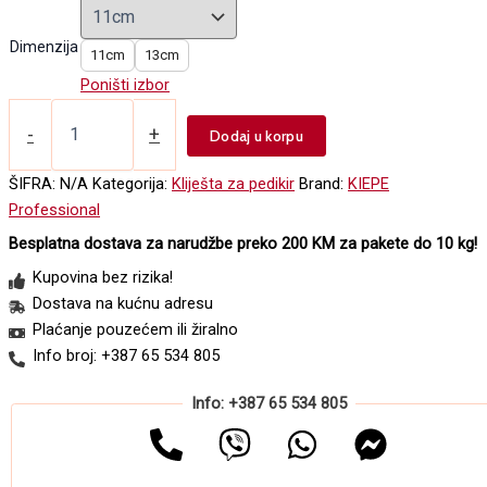
39,00 KM
through
Dimenzija
11cm
13cm
42,50 KM
Poništi izbor
Klešta
za
-
+
Dodaj u korpu
pedikir
-
ŠIFRA:
N/A
Kategorija:
Kliješta za pedikir
Brand:
KIEPE
0680
Professional
količina
Besplatna dostava za narudžbe preko 200 KM za pakete do 10 kg!
Kupovina bez rizika!
Dostava na kućnu adresu
Plaćanje pouzećem ili žiralno
Info broj: +387 65 534 805
Info: +387 65 534 805