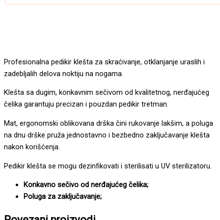
Profesionalna pedikir klešta za skraćivanje, otklanjanje uraslih i
zadebljalih delova noktiju na nogama.
Klešta sa dugim, konkavnim sečivom od kvalitetnog, nerđajućeg
čelika garantuju precizan i pouzdan pedikir tretman.
Mat, ergonomski oblikovana drška čini rukovanje lakšim, a poluga
na dnu drške pruža jednostavno i bezbedno zaključavanje klešta
nakon korišćenja.
Pedikir klešta se mogu dezinfikovati i sterilisati u UV sterilizatoru.
Konkavno sečivo od nerđajućeg čelika;
Poluga za zaključavanje;
Povezani proizvodi