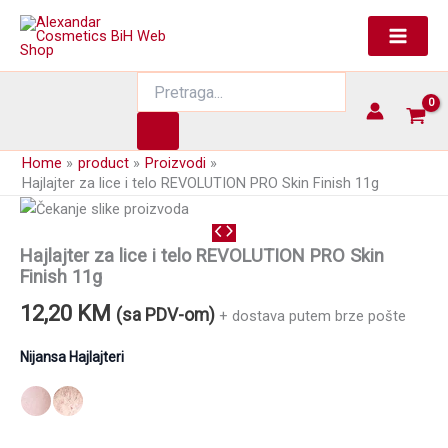
Skip
to
content
Products
search
Home
product
Proizvodi
Hajlajter za lice i telo REVOLUTION PRO Skin Finish 11g
Hajlajter za lice i telo REVOLUTION PRO Skin
Finish 11g
12,20
KM
(sa PDV-om)
+ dostava putem brze pošte
Nijansa Hajlajteri