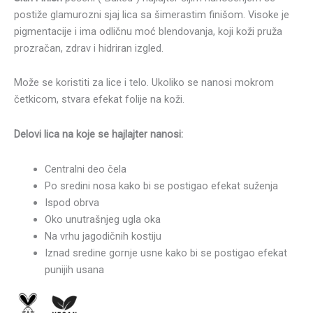
postiže glamurozni sjaj lica sa šimerastim finišom. Visoke je
pigmentacije i ima odličnu moć blendovanja, koji koži pruža
prozračan, zdrav i hidriran izgled.
Može se koristiti za lice i telo. Ukoliko se nanosi mokrom
četkicom, stvara efekat folije na koži.
Delovi lica na koje se hajlajter nanosi:
Centralni deo čela
Po sredini nosa kako bi se postigao efekat suženja
Ispod obrva
Oko unutrašnjeg ugla oka
Na vrhu jagodičnih kostiju
Iznad sredine gornje usne kako bi se postigao efekat
punijih usana