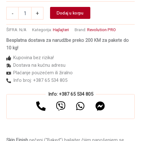
Hajlajter
-
+
Dodaj u korpu
za
lice
i
ŠIFRA:
N/A
Kategorija:
Hajlajteri
Brand:
Revolution PRO
telo
Besplatna dostava za narudžbe preko 200 KM za pakete do
REVOLUTION
10 kg!
PRO
Skin
Kupovina bez rizika!
Finish
Dostava na kućnu adresu
11g
Plaćanje pouzećem ili žiralno
količina
Info broj: +387 65 534 805
Info: +387 65 534 805
Skin Finish
pečeni (“Baked”) hajlajter čijim nanošenjem se