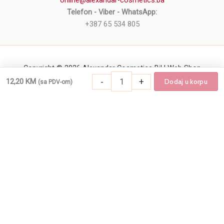
online@alexandar-cosmetics.ba
Telefon - Viber - WhatsApp:
+387 65 534 805
Copyright © 2026 Alexandar Cosmetics BiH Web Shop
-
+
12,20
KM
Dodaj u korpu
(sa PDV-om)
Izaberi
Hajlajter za lice i telo REVOLUTION PRO Ski