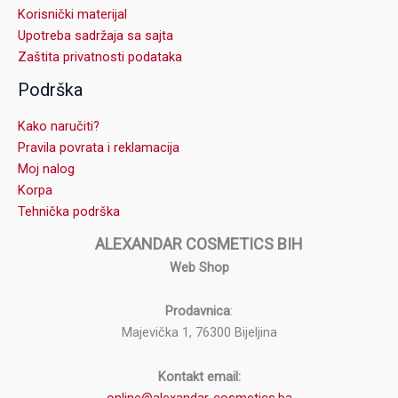
Korisnički materijal
Upotreba sadržaja sa sajta
Zaštita privatnosti podataka
Podrška
Kako naručiti?
Pravila povrata i reklamacija
Moj nalog
Korpa
Tehnička podrška
ALEXANDAR COSMETICS BIH
Web Shop
Prodavnica
:
Majevička 1, 76300 Bijeljina
Kontakt email: