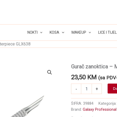
NOKTI
KOSA
MAKEUP
LICE I TIJE
sterpiece GLX638
Gurač zanoktica – 
23,50
KM
(sa PDV
Gurač
-
+
Do
zanoktica
-
Masterpiece
ŠIFRA:
39884
Kategorija
GLX638
Brand:
Galaxy Professional
količina