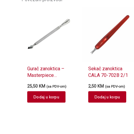
Gurač zanoktica –
Sekač zanoktica
Masterpiece
CALA 70-702B 2/1
GLX635
25,50
KM
2,50
KM
(sa PDV-om)
(sa PDV-om)
Dodaj u korpu
Dodaj u korpu