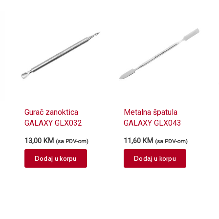
Gurač zanoktica
Metalna špatula
GALAXY GLX032
GALAXY GLX043
13,00
KM
11,60
KM
(sa PDV-om)
(sa PDV-om)
Dodaj u korpu
Dodaj u korpu