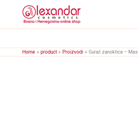
Skip
to
content
Home
product
Proizvodi
Gurač zanoktica – Ma