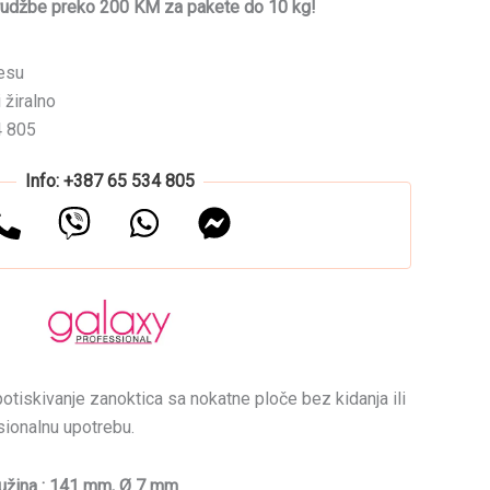
rudžbe preko 200 KM za pakete do 10 kg!
esu
 žiralno
4 805
Info: +387 65 534 805
potiskivanje zanoktica sa nokatne ploče bez kidanja ili
sionalnu upotrebu.
užina : 141 mm, Ø 7 mm.