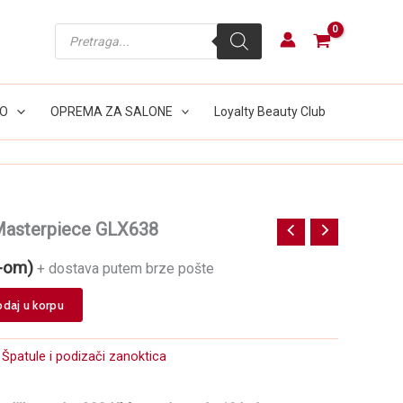
Masterpiece
GLX638
Products
količina
search
LO
OPREMA ZA SALONE
Loyalty Beauty Club
Masterpiece GLX638
-om)
+ dostava putem brze pošte
daj u korpu
:
Špatule i podizači zanoktica