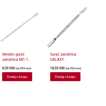
Metalni gurač
Gurač zanoktica
zanoktica MC-1
GALAXY
13,5cm
Masterclass 553-
8,30
KM
18,50
KM
(sa PDV-om)
(sa PDV-om)
14cm
Dodaj u korpu
Dodaj u korpu