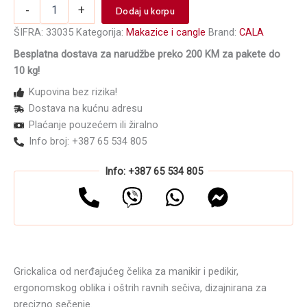
Grickalica
-
+
Dodaj u korpu
za
nokte
ŠIFRA:
33035
Kategorija:
Makazice i cangle
Brand:
CALA
Royal
Besplatna dostava za narudžbe preko 200 KM za pakete do
B
10 kg!
količina
Kupovina bez rizika!
Dostava na kućnu adresu
Plaćanje pouzećem ili žiralno
Info broj: +387 65 534 805
Info: +387 65 534 805
Grickalica od nerđajućeg čelika za manikir i pedikir,
ergonomskog oblika i oštrih ravnih sečiva, dizajnirana za
precizno sečenje.