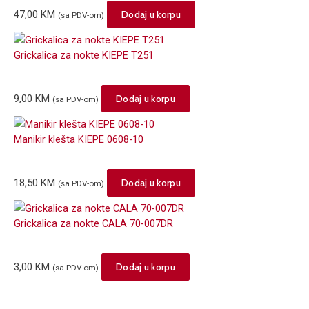
47,00
KM
Dodaj u korpu
(sa PDV-om)
Grickalica za nokte KIEPE T251
9,00
KM
Dodaj u korpu
(sa PDV-om)
Manikir klešta KIEPE 0608-10
18,50
KM
Dodaj u korpu
(sa PDV-om)
Grickalica za nokte CALA 70-007DR
3,00
KM
Dodaj u korpu
(sa PDV-om)