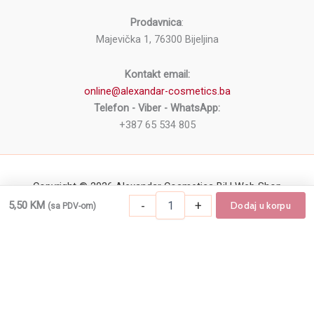
Prodavnica
:
Majevička 1, 76300 Bijeljina
Kontakt email:
online@alexandar-cosmetics.ba
Telefon - Viber - WhatsApp:
+387 65 534 805
Copyright © 2026 Alexandar Cosmetics BiH Web Shop
Grickalica
-
+
5,50
KM
Dodaj u korpu
(sa PDV-om)
-
+
Dodaj u korpu
Grickalica za nokte Royal B količina
za
nokte
Royal
B
količina