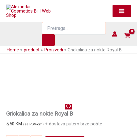
Skip
to
content
Products
search
Home
product
Proizvodi
Grickalica za nokte Royal B
Grickalica za nokte Royal B
5,50
KM
+ dostava putem brze pošte
(sa PDV-om)