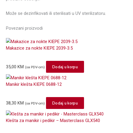
Može se dezinfikovati ili sterilisati u UV sterilizatoru.
Povezani proizvodi
Makazice za nokte KIEPE 2039-3.5
35,00
KM
Dodaj u korpu
(sa PDV-om)
Manikir klešta KIEPE 0688-12
38,30
KM
Dodaj u korpu
(sa PDV-om)
Klešta za manikir i pedikir – Masterclass GLX540