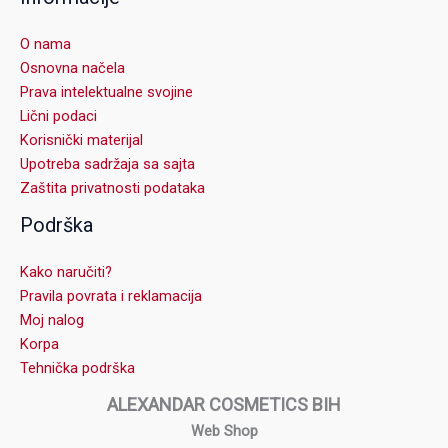
O nama
Osnovna načela
Prava intelektualne svojine
Lični podaci
Korisnički materijal
Upotreba sadržaja sa sajta
Zaštita privatnosti podataka
Podrška
Kako naručiti?
Pravila povrata i reklamacija
Moj nalog
Korpa
Tehnička podrška
ALEXANDAR COSMETICS BIH
Web Shop