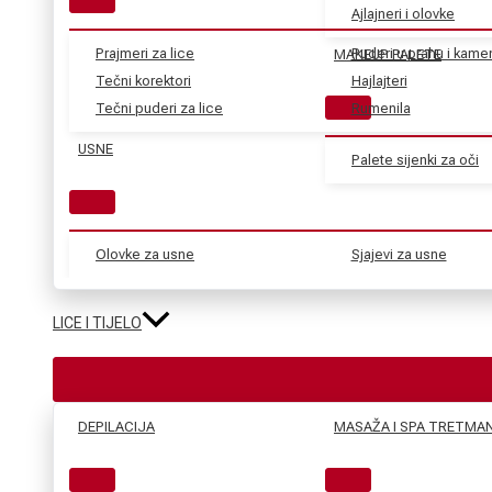
Ajlajneri i olovke
Prajmeri za lice
Puderi u prahu i kame
MAKEUP PALETE
Tečni korektori
Hajlajteri
Tečni puderi za lice
Rumenila
USNE
Palete sijenki za oči
Olovke za usne
Sjajevi za usne
LICE I TIJELO
DEPILACIJA
MASAŽA I SPA TRETMAN