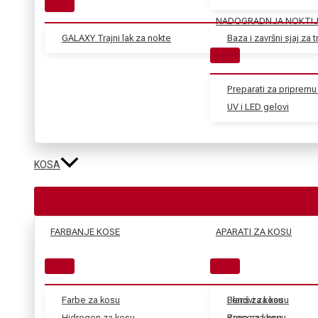
NADOGRADNJA NOKTI
GALAXY Trajni lak za nokte
Baza i završni sjaj za tr
Preparati za pripremu 
UV i LED gelovi
KOSA
FARBANJE KOSE
APARATI ZA KOSU
Farbe za kosu
Blanš za kosu
Fenovi za kosu
Hidrogen za kosu
Kana za kosu
Prese za kosu