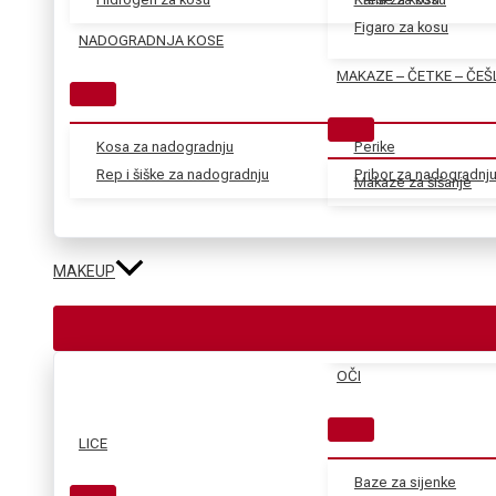
Figaro za kosu
NADOGRADNJA KOSE
MAKAZE – ČETKE – ČEŠ
Kosa za nadogradnju
Perike
Rep i šiške za nadogradnju
Pribor za nadogradnj
Makaze za šišanje
MAKEUP
OČI
LICE
Baze za sijenke