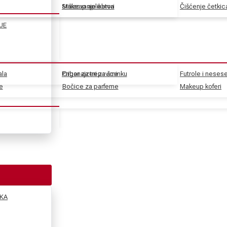
Stilizovanje obrva
Makeup aplikatori
Čišćenje četkic
JE
ala
Pribor za trepavice
Organajzeri za šminku
Futrole i nesese
e
e
Bočice za parfeme
Makeup koferi
KA