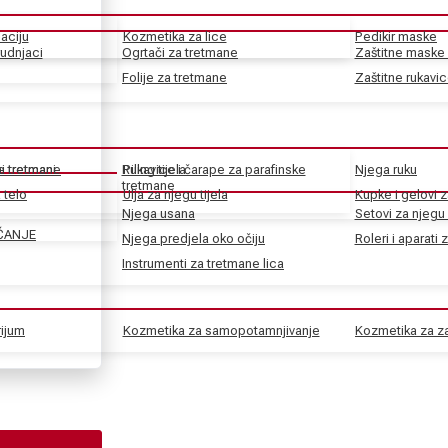
aciju
Kozmetika za lice
Pedikir maske
rudnjaci
Ogrtači za tretmane
Zaštitne maske 
Folije za tretmane
Zaštitne rukavi
ke tretmane
ni tretmani
Rukavice i čarape za parafinske
Piling tijela
Njega ruku
tretmane
 telo
Ulja za njegu tijela
Kupke i gelovi z
Njega usana
Setovi za njegu 
ČANJE
Njega predjela oko očiju
Roleri i aparati 
Instrumenti za tretmane lica
rijum
Kozmetika za samopotamnjivanje
Kozmetika za za