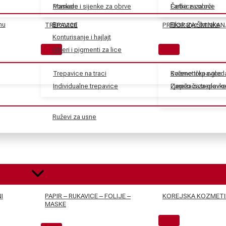
Maskare
Pomade i sijenke za obrve
Farbe za obrve
Četkice za oči
nu
Bronzeri
Fiksiranje šminke
TREPAVICE
PRIBOR ZA ŠMINKAN
Konturisanje i hajlajt
Gliteri i pigmenti za lice
Trepavice na traci
Svilene trepavice
Kozmetička ogled
Individualne trepavice
Ljepilo za trepavic
Zarezači za olovk
Ruževi za usne
I
PAPIR – RUKAVICE – FOLIJE –
KOREJSKA KOZMETI
MASKE