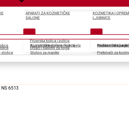
KE
APARATI ZA KOZMETIČKE
KOZMETIKA I OPREM
SALONE
LJUBIMCE
Frizerska kolica i police
tolice
Kozmetičke police i kolica
Aparati za tretmane lica i tijela
Pedikir stolice i dr
Kozmetički aparati
Makaze za šišanje
olice
Držači i nasloni za noge
stolice
Stolovi za manikir
Prekrivači za kozm
om NS 6513