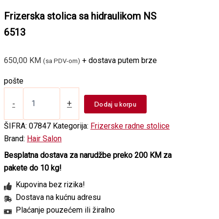
Frizerska stolica sa hidraulikom NS
6513
650,00
KM
+ dostava putem brze
(sa PDV-om)
pošte
Frizerska
stolica
-
+
Dodaj u korpu
sa
hidraulikom
ŠIFRA:
07847
Kategorija:
Frizerske radne stolice
NS
Brand:
Hair Salon
6513
količina
Besplatna dostava za narudžbe preko 200 KM za
pakete do 10 kg!
Kupovina bez rizika!
Dostava na kućnu adresu
Plaćanje pouzećem ili žiralno