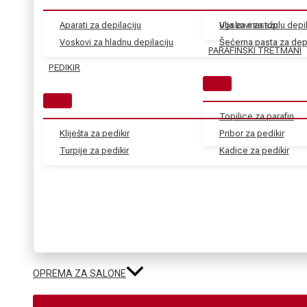
Aparati za depilaciju
Voskovi za toplu depil
Ulja za masažu
Voskovi za hladnu depilaciju
Šećerna pasta za depi
PARAFINSKI TRETMANI
PEDIKIR
Topilice za parafin
Kliješta za pedikir
Pribor za pedikir
Turpije za pedikir
Kadice za pedikir
OPREMA ZA SALONE