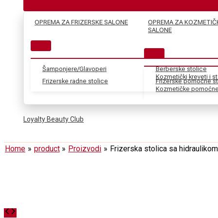
OPREMA ZA FRIZERSKE SALONE
OPREMA ZA KOZMETIČ
SALONE
Šamponjere/Glavoperi
Berberske stolice
Kozmetički kreveti i s
Frizerske radne stolice
Frizerske pomoćne st
Kozmetičke pomoćne 
Loyalty Beauty Club
Home
product
Proizvodi
Frizerska stolica sa hidraulik