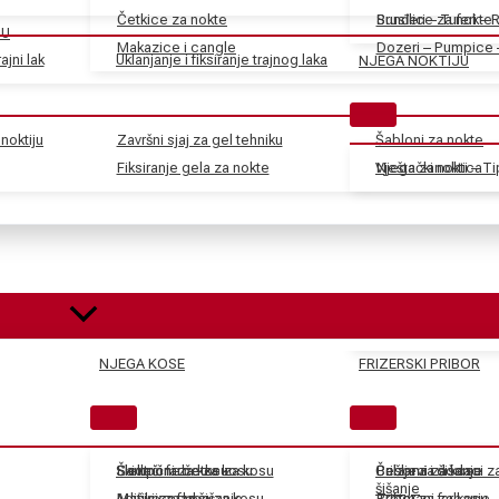
Četkice za nokte
Sunđeri – Tuferi – 
Brusilice za nokte
JU
Makazice i cangle
Dozeri – Pumpice 
ajni lak
Uklanjanje i fiksiranje trajnog laka
NJEGA NOKTIJU
noktiju
Završni sjaj za gel tehniku
Šabloni za nokte
Fiksiranje gela za nokte
Vještački nokti – T
Njega zanoktica
NJEGA KOSE
FRIZERSKI PRIBOR
Skidači farbe za kosu
Električne četke za kosu
Šamponi za kosu
Češljevi i dodaci 
Balzami za kosu
Pribor za šišanje
šišanje
Aditivi za farbe za kosu
Mašinice za šišanje
Maske za kosu
Tretmani za kosu
Pribor za farbanje