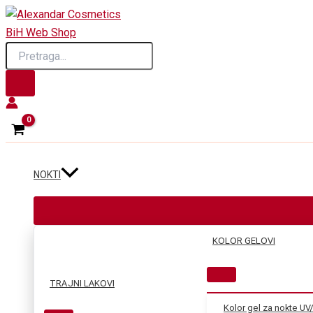
Skip
to
Products
content
search
NOKTI
KOLOR GELOVI
TRAJNI LAKOVI
Kolor gel za nokte UV