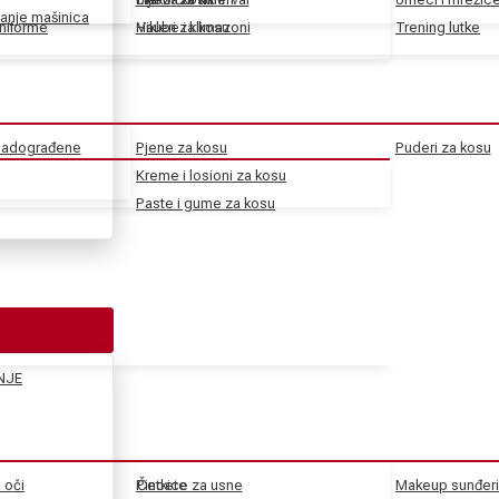
anje mašinica
uniforme
Haube i klimazoni
Vikleri za kosu
Trening lutke
 nadograđene
Pjene za kosu
Puderi za kosu
Kreme i losioni za kosu
Paste i gume za kosu
NJE
a oči
Pincete
Četkice za usne
Makeup sunđeri