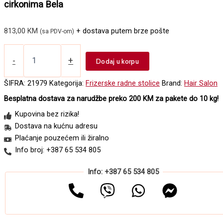
cirkonima Bela
813,00
KM
+ dostava putem brze pošte
(sa PDV-om)
Frizerska
radna
-
+
Dodaj u korpu
stolica
sa
ŠIFRA:
21979
Kategorija:
Frizerske radne stolice
Brand:
Hair Salon
hidraulikom
Besplatna dostava za narudžbe preko 200 KM za pakete do 10 kg!
NV
5852
Kupovina bez rizika!
sa
Dostava na kućnu adresu
cirkonima
Plaćanje pouzećem ili žiralno
Bela
količina
Info broj: +387 65 534 805
Info: +387 65 534 805