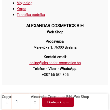
Moj nalog
Korpa
Tehnička podrška
ALEXANDAR COSMETICS BIH
Web Shop
Prodavnica
:
Majevička 1, 76300 Bijeljina
Kontakt email:
online@alexandar-cosmetics.ba
Telefon - Viber - WhatsApp:
+387 65 534 805
Frizerska
Copyright © 2026 Alexandar Cosmetics BiH Web Shop
radna
-
+
Dodaj u korpu
stolica