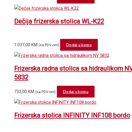
Dečija frizerska stolica WL-K22
1.037,00
KM
Dodaj u korpu
(sa PDV-om)
Frizerska radna stolica sa hidraulikom N
5832
732,00
KM
Dodaj u korpu
(sa PDV-om)
Frizerska stolica INFINITY INF108 bordo