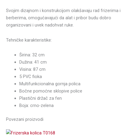
Svojim dizajnom i konstrukcijom olakšavaju rad frizerima i
berberima, omogućavajući da alat i pribor budu dobro
organizovani i uvek nadohvat ruke.
Tehničke karakteristike:
Širina: 32 cm
Dužina: 41 cm
Visina: 87 cm
5 PVC fioka
Multifunkcionalna gornja polica
Bočne pomoćne sklopive police
Plastični držač za fen
Boja: crno-zelena
Povezani proizvodi