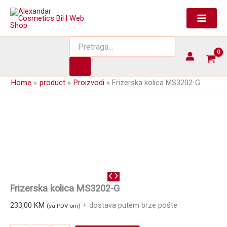
Skip
to
content
Products
search
Home
product
Proizvodi
Frizerska kolica MS3202-G
Frizerska kolica MS3202-G
233,00
KM
+ dostava putem brze pošte
(sa PDV-om)