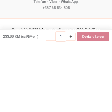
Telefon - Viber - WhatsApp:
+387 65 534 805
Copyright © 2026 Alexandar Cosmetics BiH Web Shop
Frizerska
-
+
233,00
KM
Dodaj u korpu
(sa PDV-om)
-
+
Dodaj u korpu
Frizerska kolica MS3202-G količina
kolica
MS3202-
G
količina