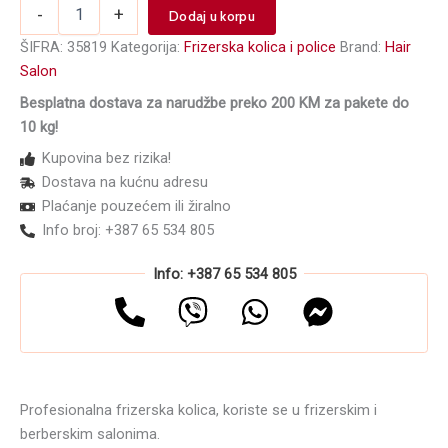
Frizerska
-
+
Dodaj u korpu
kolica
MS3202-
ŠIFRA:
35819
Kategorija:
Frizerska kolica i police
Brand:
Hair
G
Salon
količina
Besplatna dostava za narudžbe preko 200 KM za pakete do
10 kg!
Kupovina bez rizika!
Dostava na kućnu adresu
Plaćanje pouzećem ili žiralno
Info broj: +387 65 534 805
Info: +387 65 534 805
Profesionalna frizerska kolica, koriste se u frizerskim i
berberskim salonima.