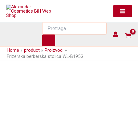
Skip
to
content
Products
search
Home
product
Proizvodi
Frizerska berberska stolica WL-B195G