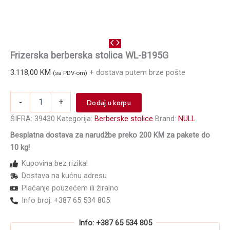
Frizerska berberska stolica WL-B195G
3.118,00
KM
+ dostava putem brze pošte
(sa PDV-om)
Frizerska
-
+
Dodaj u korpu
berberska
stolica
ŠIFRA:
39430
Kategorija:
Berberske stolice
Brand:
NULL
WL-
Besplatna dostava za narudžbe preko 200 KM za pakete do
B195G
10 kg!
količina
Kupovina bez rizika!
Dostava na kućnu adresu
Plaćanje pouzećem ili žiralno
Info broj: +387 65 534 805
Info: +387 65 534 805