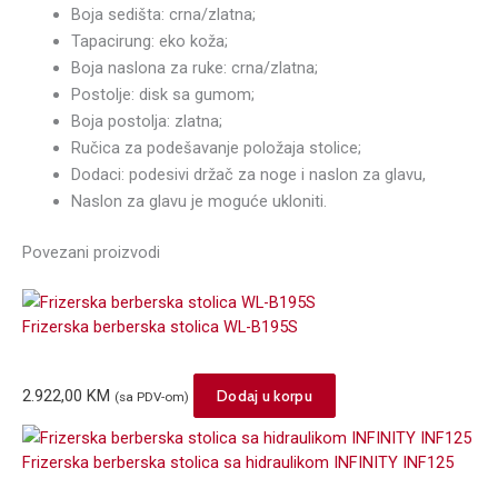
Boja sedišta: crna/zlatna;
Tapacirung: eko koža;
Boja naslona za ruke: crna/zlatna;
Postolje: disk sa gumom;
Boja postolja: zlatna;
Ručica za podešavanje položaja stolice;
Dodaci: podesivi držač za noge i naslon za glavu,
Naslon za glavu je moguće ukloniti.
Povezani proizvodi
Frizerska berberska stolica WL-B195S
2.922,00
KM
Dodaj u korpu
(sa PDV-om)
Frizerska berberska stolica sa hidraulikom INFINITY INF125