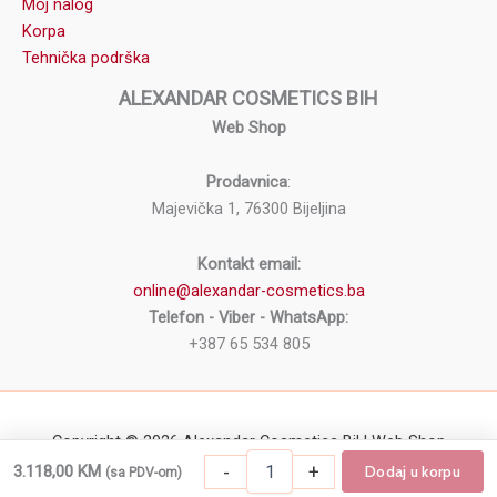
Moj nalog
Korpa
Tehnička podrška
ALEXANDAR COSMETICS BIH
Web Shop
Prodavnica
:
Majevička 1, 76300 Bijeljina
Kontakt email:
online@alexandar-cosmetics.ba
Telefon - Viber - WhatsApp:
+387 65 534 805
Copyright © 2026 Alexandar Cosmetics BiH Web Shop
Frizerska
-
+
3.118,00
KM
Dodaj u korpu
(sa PDV-om)
-
+
Dodaj u korpu
Frizerska berberska stolica WL-B195G koli
berberska