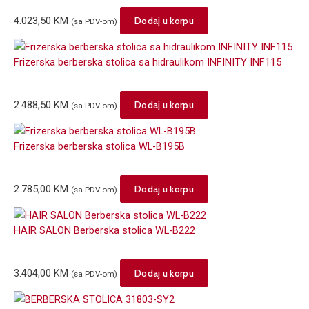
4.023,50
KM
Dodaj u korpu
(sa PDV-om)
Frizerska berberska stolica sa hidraulikom INFINITY INF115
2.488,50
KM
Dodaj u korpu
(sa PDV-om)
Frizerska berberska stolica WL-B195B
2.785,00
KM
Dodaj u korpu
(sa PDV-om)
HAIR SALON Berberska stolica WL-B222
3.404,00
KM
Dodaj u korpu
(sa PDV-om)