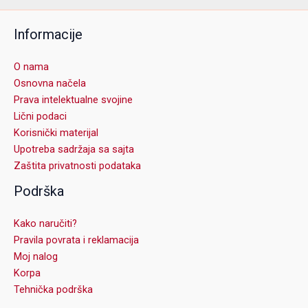
Informacije
O nama
Osnovna načela
Prava intelektualne svojine
Lični podaci
Korisnički materijal
Upotreba sadržaja sa sajta
Zaštita privatnosti podataka
Podrška
Kako naručiti?
Pravila povrata i reklamacija
Moj nalog
Korpa
Tehnička podrška