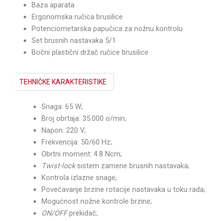
Baza aparata
Ergonomska ručica brusilice
Potenciometarska papučica za nožnu kontrolu
Set brusnih nastavaka 5/1
Bočni plastični držač ručice brusilice
TEHNIČKE KARAKTERISTIKE
Snaga: 65 W;
Broj obrtaja: 35.000 o/min;
Napon: 220 V;
Frekvencija: 50/60 Hz;
Obrtni moment: 4.8 Ncm;
Twist-lock
sistem zamene brusnih nastavaka;
Kontrola izlazne snage;
Povećavanje brzine rotacije nastavaka u toku rada;
Mogućnost nožne kontrole brzine;
ON/OFF
prekidač;