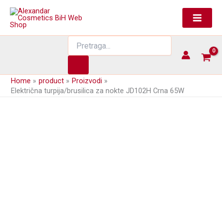
Skip
to
content
Products
search
Home
product
Proizvodi
Električna turpija/brusilica za nokte JD102H Crna 65W