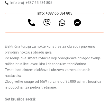
Info broj: +387 65 534 805
Info: +387 65 534 805
Električna turpija za nokte koristi se za obradu i pripremu
prirodnih noktiju i obradu gela.
Poseduje dva smera rotacije koji omogućava prilagođavanje
ručice brusilice levorukim i desnorukim tehničarima.
Twist-lock sistem olakšava i ubrzava zamenu brusnih
nastavaka.
Zbog velike snage od 65W i brzine od 35.000 o/min, brusilica
je pogodna i za pedikir tretmane.
Set brusilice sadrži: