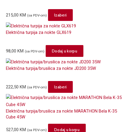
chosen
on
This
215,00
KM
Izaberi
(sa PDV-om)
the
product
product
has
Električna turpija za nokte GLX619
page
multiple
variants.
The
98,00
KM
Dodaj u korpu
(sa PDV-om)
options
may
Električna turpija/brusilica za nokte JD200 35W
be
chosen
on
This
222,50
KM
Izaberi
(sa PDV-om)
the
product
product
has
page
multiple
Električna turpija/brusilica za nokte MARATHON Bela K-35
variants.
Cube 45W
The
options
527,00
KM
Dodaj u korpu
(sa PDV-om)