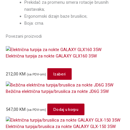
Prekidač za promenu smera rotacije brusnih
nastavaka;
Ergonomski dizajn baze brusilice;
Boja: crna.
Povezani proizvodi
Električna turpija za nokte GALAXY GLX160 35W
This
212,00
KM
Izaberi
(sa PDV-om)
product
has
Bežična električna turpija/brusilica za nokte JD6G 35W
multiple
variants.
The
547,00
KM
Dodaj u korpu
(sa PDV-om)
options
may
Električna turpija/brusilica za nokte GALAXY GLX-150 35W
be