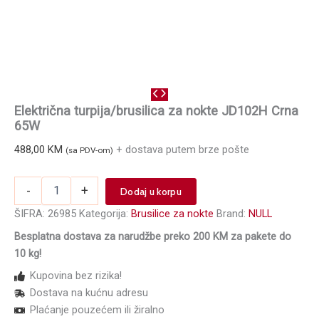
Električna turpija/brusilica za nokte JD102H Crna
65W
488,00
KM
+ dostava putem brze pošte
(sa PDV-om)
Električna
-
+
Dodaj u korpu
turpija/brusilica
za
ŠIFRA:
26985
Kategorija:
Brusilice za nokte
Brand:
NULL
nokte
Besplatna dostava za narudžbe preko 200 KM za pakete do
JD102H
10 kg!
Crna
65W
Kupovina bez rizika!
količina
Dostava na kućnu adresu
Plaćanje pouzećem ili žiralno