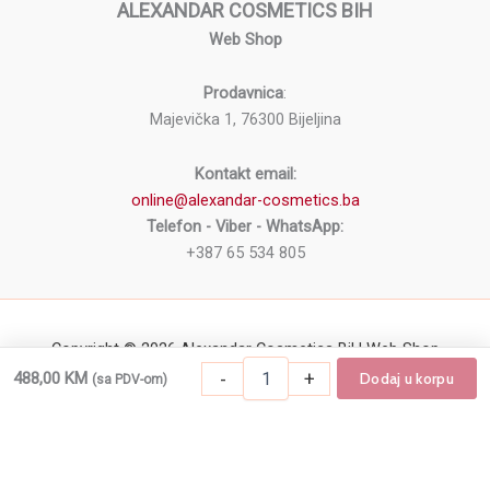
ALEXANDAR COSMETICS BIH
Web Shop
Prodavnica
:
Majevička 1, 76300 Bijeljina
Kontakt email:
online@alexandar-cosmetics.ba
Telefon - Viber - WhatsApp:
+387 65 534 805
Copyright © 2026 Alexandar Cosmetics BiH Web Shop
Električna
-
+
488,00
KM
Dodaj u korpu
(sa PDV-om)
-
+
Dodaj u korpu
Električna turpija/brusilica za nokte JD10
turpija/brusilica
za
nokte
JD102H
Crna