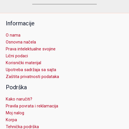
Informacije
O nama
Osnovna načela
Prava intelektualne svojine
Lični podaci
Korisnički materijal
Upotreba sadržaja sa sajta
Zaštita privatnosti podataka
Podrška
Kako naručiti?
Pravila povrata i reklamacija
Moj nalog
Korpa
Tehnička podrška