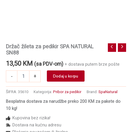
Držač žileta za pedikir SPA NATURAL
SN88
13,50
KM
(sa PDV-om)
+ dostava putem brze pošte
Držač
-
+
Dodaj u korpu
žileta
za
pedikir
ŠIFRA:
35610
Kategorija:
Pribor za pedikir
Brand:
SpaNatural
SPA
Besplatna dostava za narudžbe preko 200 KM za pakete do
NATURAL
10 kg!
SN88
količina
Kupovina bez rizika!
Dostava na kućnu adresu
Plaćanje pouzećem ili žiralno