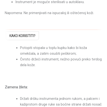
Instrument je moguće sterilisati u autoklavu.
Napomena: Ne primenjivati na ispucaloj ili oštećenoj koži.
KAKO KORISTITI?
Potopiti stopala u toplu kupku kako bi koža
omekšala, a zatim osušiti peškirom;
Čvrsto držeći instrument, nežno povući preko tvrdog
dela kože.
Zamena žileta:
Držati dršku instrumenta jednom rukom, a palcem i
kažiprstom druge ruke sa bočne strane držati nosač