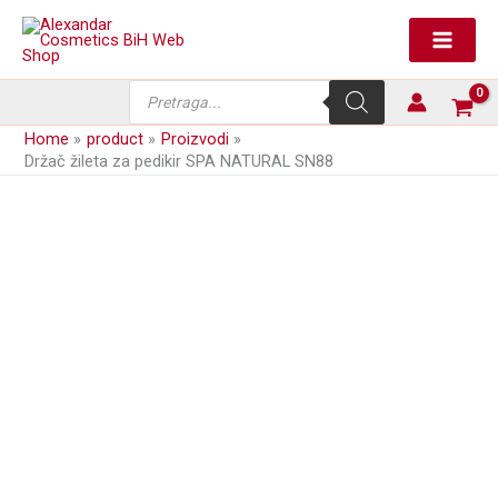
Skip
to
content
Products
search
Home
product
Proizvodi
Držač žileta za pedikir SPA NATURAL SN88