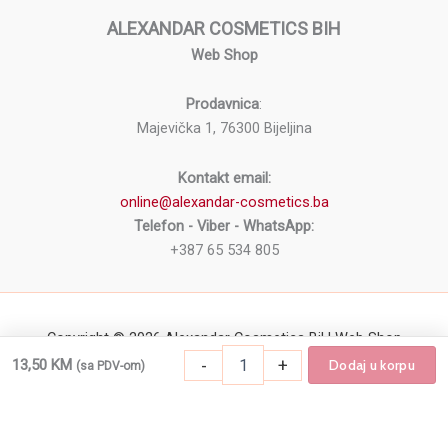
ALEXANDAR COSMETICS BIH
Web Shop
Prodavnica
:
Majevička 1, 76300 Bijeljina
Kontakt email:
online@alexandar-cosmetics.ba
Telefon - Viber - WhatsApp:
+387 65 534 805
Copyright © 2026 Alexandar Cosmetics BiH Web Shop
Držač
-
+
13,50
KM
Dodaj u korpu
(sa PDV-om)
-
+
Dodaj u korpu
Držač žileta za pedikir SPA NATURAL SN88
žileta
za
pedikir
SPA