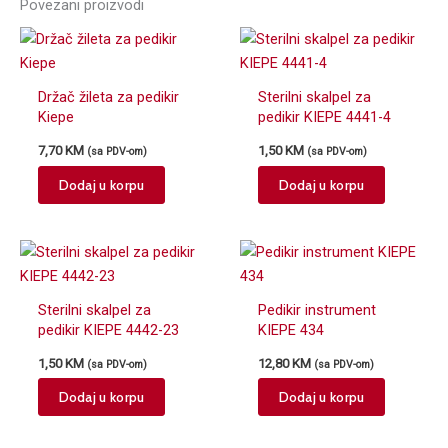
Povezani proizvodi
Držač žileta za pedikir
Sterilni skalpel za
Kiepe
pedikir KIEPE 4441-4
7,70
KM
1,50
KM
(sa PDV-om)
(sa PDV-om)
Dodaj u korpu
Dodaj u korpu
Sterilni skalpel za
Pedikir instrument
pedikir KIEPE 4442-23
KIEPE 434
1,50
KM
12,80
KM
(sa PDV-om)
(sa PDV-om)
Dodaj u korpu
Dodaj u korpu