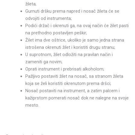
žileta;
Gurnuti dršku prema napred i nosač žileta će se
odvojiti od instrumenta;
Podići držač i okrenuti ga, na ovaj način će žilet pasti
na prethodno postavljen peškir;
Žilet ima dve oštrice, ukoliko je samo jedna strana
istrošena okrenuti žilet i koristiti drugu stranu;
U suprotnom, žilet odložiti na pravilan način i
zameniti ga novim;
Oprati instrument i prebrisati alkoholom;
Pažljivo postaviti žilet na nosač, sa stranom žileta
koja se želi koristiti okrenutom prema dršci;
Nosač postaviti na instrument, a zatim palcem i
kažiprstom pomerati nosač dok ne nalegne na svoje
mesto.