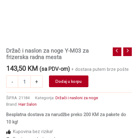
Držač i naslon za noge Y-M03 za
frizerska radna mesta
143,50
KM
(sa PDV-om)
+ dostava putem brze pošte
Držač
-
+
Dodaj u korpu
i
naslon
za
ŠIFRA:
21184
Kategorija:
Držači i nasloni za noge
noge
Brand:
Hair Salon
Y-
Besplatna dostava za narudžbe preko 200 KM za pakete do
M03
za
10 kg!
frizerska
Kupovina bez rizika!
radna