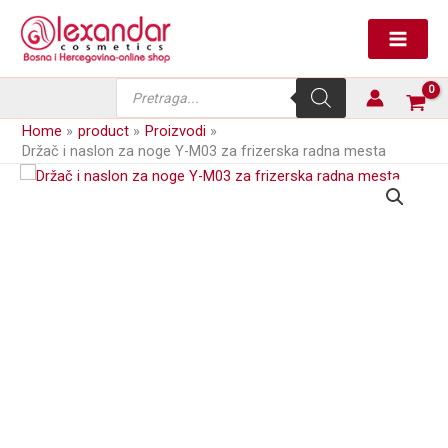
Skip
za
to
noge
content
Y-
M03
Products
za
search
frizerska
Home
product
Proizvodi
radna
Držač i naslon za noge Y-M03 za frizerska radna mesta
mesta
količina