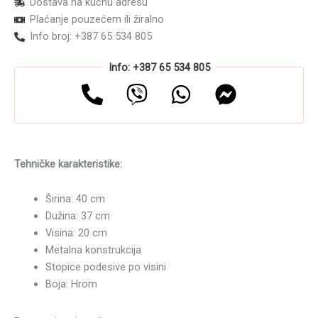
Dostava na kućnu adresu
mesta
Plaćanje pouzećem ili žiralno
količina
Info broj: +387 65 534 805
Info: +387 65 534 805
Tehničke karakteristike:
Širina: 40 cm
Dužina: 37 cm
Visina: 20 cm
Metalna konstrukcija
Stopice podesive po visini
Boja: Hrom