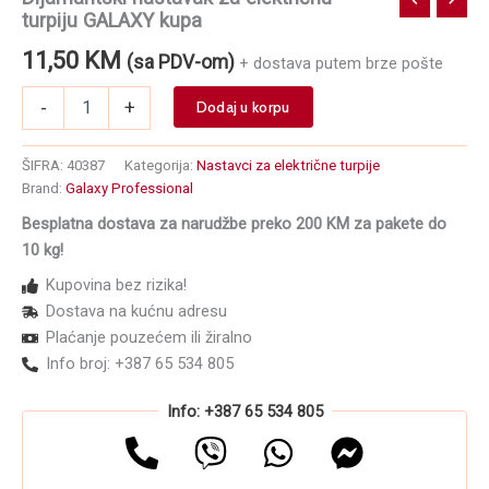
turpiju GALAXY kupa
11,50
KM
(sa PDV-om)
+ dostava putem brze pošte
Dijamantski
-
+
Dodaj u korpu
nastavak
za
električnu
ŠIFRA:
40387
Kategorija:
Nastavci za električne turpije
turpiju
Brand:
Galaxy Professional
GALAXY
Besplatna dostava za narudžbe preko 200 KM za pakete do
kupa
količina
10 kg!
Kupovina bez rizika!
Dostava na kućnu adresu
Plaćanje pouzećem ili žiralno
Info broj: +387 65 534 805
Info: +387 65 534 805