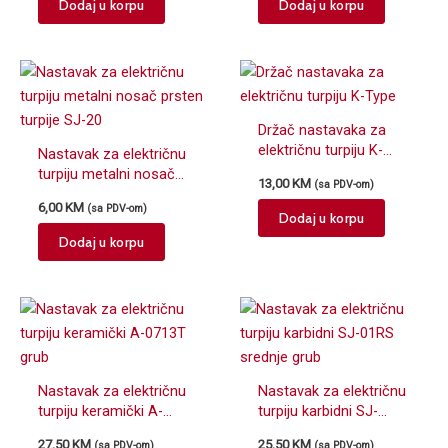
Dodaj u korpu
Dodaj u korpu
Držač nastavaka za
električnu turpiju K-
Nastavak za električnu
Type
turpiju metalni nosač
13,00
KM
(sa PDV-om)
prsten turpije SJ-20
6,00
KM
(sa PDV-om)
Dodaj u korpu
Dodaj u korpu
Nastavak za električnu
Nastavak za električnu
turpiju keramički A-
turpiju karbidni SJ-
0713T grub
01RS srednje grub
27,50
KM
25,50
KM
(sa PDV-om)
(sa PDV-om)