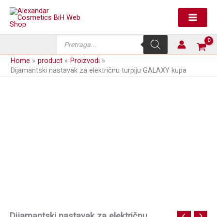
Skip
to
content
Products
search
Home
product
Proizvodi
Dijamantski nastavak za električnu turpiju GALAXY kupa
Dijamantski nastavak za električnu