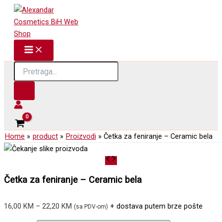
Skip
to
content
Products
search
Home
product
Proizvodi
Četka za feniranje – Ceramic bela
Četka za feniranje – Ceramic bela
Price
16,00
KM
–
22,20
KM
+ dostava putem brze pošte
(sa PDV-om)
range: