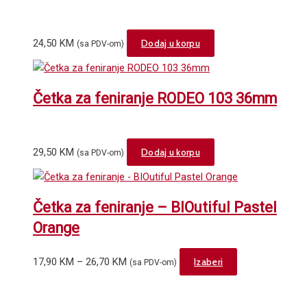
the
The
product
options
page
24,50
KM
Dodaj u korpu
(sa PDV-om)
may
be
chosen
Četka za feniranje RODEO 103 36mm
on
the
product
page
29,50
KM
Dodaj u korpu
(sa PDV-om)
Četka za feniranje – BIOutiful Pastel
Orange
Price
This
17,90
KM
–
26,70
KM
Izaberi
(sa PDV-om)
range:
product
17,90 KM
has