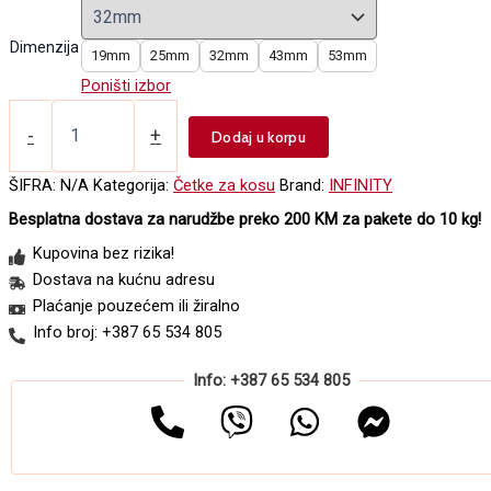
16,00 KM
through
Dimenzija
19mm
25mm
32mm
43mm
53mm
22,20 KM
Poništi izbor
Četka
za
-
+
Dodaj u korpu
feniranje
-
ŠIFRA:
N/A
Kategorija:
Četke za kosu
Brand:
INFINITY
Ceramic
Besplatna dostava za narudžbe preko 200 KM za pakete do 10 kg!
bela
količina
Kupovina bez rizika!
Dostava na kućnu adresu
Plaćanje pouzećem ili žiralno
Info broj: +387 65 534 805
Info: +387 65 534 805