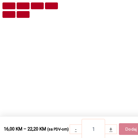
-
+
Price range: 16,00 KM through 22,20 KM
16,00
KM
–
22,20
KM
Dodaj 
(sa PDV-om)
Četka za feniranje - Ceramic bela ko