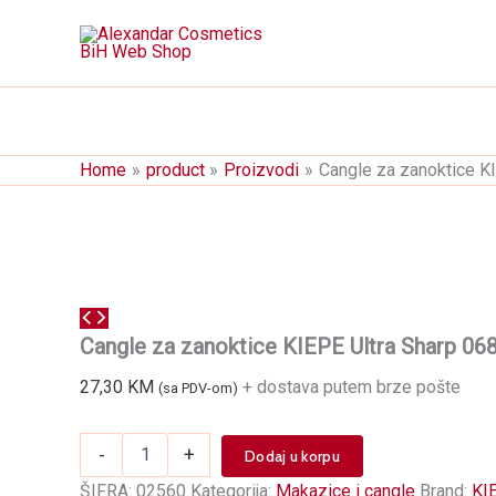
Skip
to
content
Home
product
Proizvodi
Cangle za zanoktice K
Cangle za zanoktice KIEPE Ultra Sharp 06
27,30
KM
+ dostava putem brze pošte
(sa PDV-om)
Cangle
-
+
Dodaj u korpu
za
zanoktice
ŠIFRA:
02560
Kategorija:
Makazice i cangle
Brand:
KI