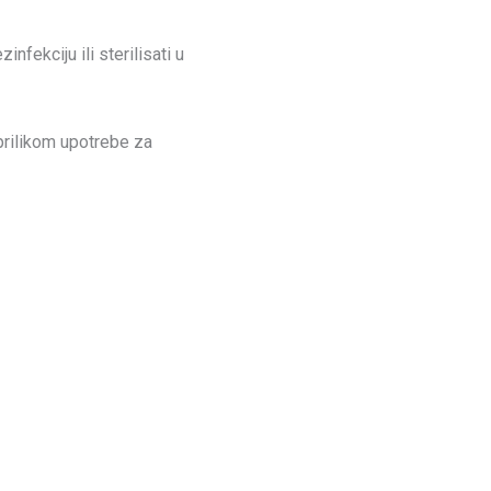
fekciju ili sterilisati u
 prilikom upotrebe za