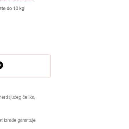
te do 10 kg!
nerđajućeg čelika,
t izrade garantuje