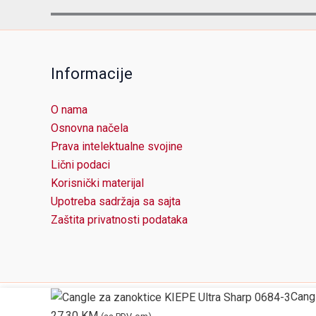
Informacije
O nama
Osnovna načela
Prava intelektualne svojine
Lični podaci
Korisnički materijal
Upotreba sadržaja sa sajta
Zaštita privatnosti podataka
Cang
27,30
KM