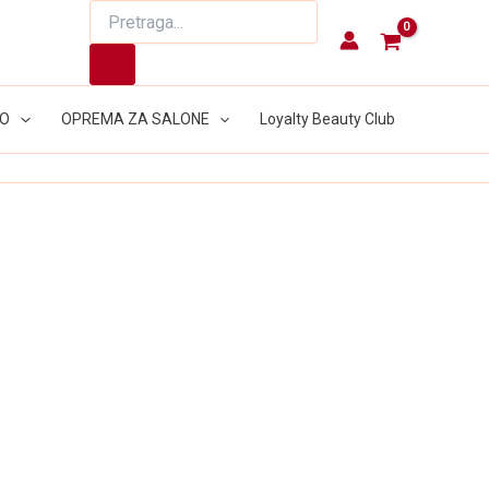
Products
search
LO
OPREMA ZA SALONE
Loyalty Beauty Club