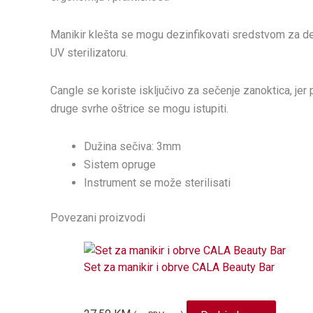
Manikir klešta se mogu dezinfikovati sredstvom za dezin
UV sterilizatoru.
Cangle se koriste isključivo za sečenje zanoktica, jer
druge svrhe oštrice se mogu istupiti.
Dužina sečiva: 3mm
Sistem opruge
Instrument se može sterilisati
Povezani proizvodi
Set za manikir i obrve CALA Beauty Bar