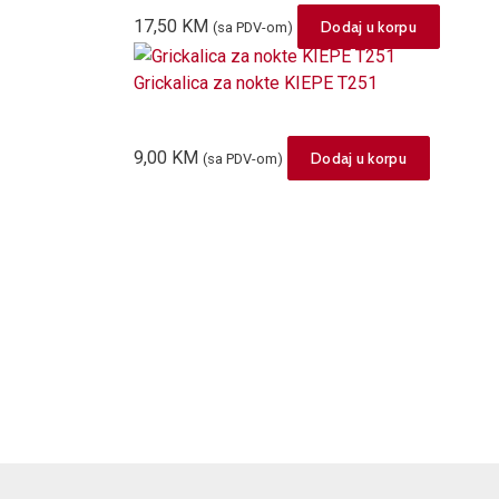
17,50
KM
Dodaj u korpu
(sa PDV-om)
Grickalica za nokte KIEPE T251
9,00
KM
Dodaj u korpu
(sa PDV-om)