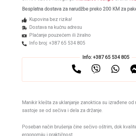
KIEPE
Besplatna dostava za narudžbe preko 200 KM za pake
Ultra
Sharp
Kupovina bez rizika!
0684-
Dostava na kućnu adresu
3
količina
Plaćanje pouzećem ili žiralno
Info broj: +387 65 534 805
Info: +387 65 534 805
Manikir klešta za uklanjanje zanoktica su izrađene od 
sastoje se od sečiva i dela za držanje.
Poseban način brušenja čine sečivo oštrim, dok kvalite
ergonomiju i praktičnost.