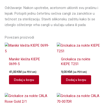
Održavanje: Nakon upotrebe, acetonom ukloniti svu prašinu i
lepak. Potopiti jednu četvrtinu sečiva cangli za zanoktice u
tečnost za sterilizaciju. Staviti silikonsku zaštitu kako bi se
izbeglo oštećenje vrha cangli u slučaju udara ili pada.
Povezani proizvodi
Manikir klešta KIEPE
Grickalica za nokte
0699-5
KIEPE T251
41,00
KM
9,00
KM
(sa PDV-om)
(sa PDV-om)
Dodaj u korpu
Dodaj u korpu