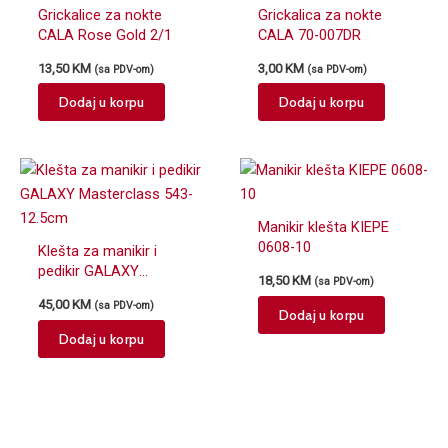
Grickalice za nokte
Grickalica za nokte
CALA Rose Gold 2/1
CALA 70-007DR
13,50
KM
3,00
KM
(sa PDV-om)
(sa PDV-om)
Dodaj u korpu
Dodaj u korpu
Manikir klešta KIEPE
0608-10
Klešta za manikir i
pedikir GALAXY
18,50
KM
(sa PDV-om)
Masterclass 543-
45,00
KM
(sa PDV-om)
12.5cm
Dodaj u korpu
Dodaj u korpu