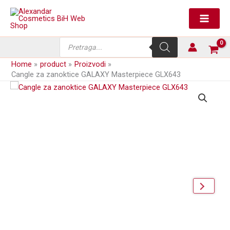
Skip
GALAXY
to
Masterpiece
content
GLX643
količina
Products
search
Home
product
Proizvodi
Cangle za zanoktice GALAXY Masterpiece GLX643
next