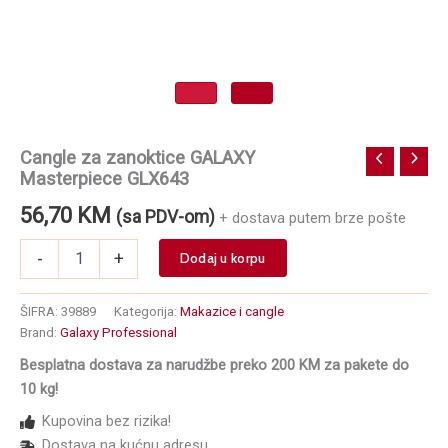
Cangle za zanoktice GALAXY
Masterpiece GLX643
56,70
KM
(sa PDV-om)
+ dostava putem brze pošte
Cangle
-
+
Dodaj u korpu
za
zanoktice
GALAXY
ŠIFRA:
39889
Kategorija:
Makazice i cangle
Masterpiece
Brand:
Galaxy Professional
GLX643
Besplatna dostava za narudžbe preko 200 KM za pakete do
količina
10 kg!
Kupovina bez rizika!
Dostava na kućnu adresu