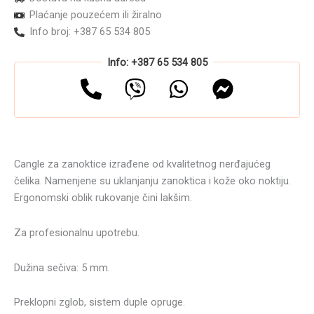
Plaćanje pouzećem ili žiralno
Info broj: +387 65 534 805
Info: +387 65 534 805
Cangle za zanoktice izrađene od kvalitetnog nerđajućeg
čelika. Namenjene su uklanjanju zanoktica i kože oko noktiju.
Ergonomski oblik rukovanje čini lakšim.
Za profesionalnu upotrebu.
Dužina sečiva: 5 mm.
Preklopni zglob, sistem duple opruge.