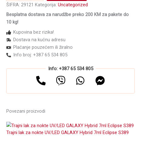
oštećenu
ŠIFRA:
29121
Kategorija:
Uncategorized
kosu
Besplatna dostava za narudžbe preko 200 KM za pakete do
bez
10 kg!
sulfata
INSIGHT
Kupovina bez rizika!
Damaged
Dostava na kućnu adresu
Hair
Plaćanje pouzećem ili žiralno
Restructurizing
900ml
Info broj: +387 65 534 805
količina
Info: +387 65 534 805
Povezani proizvodi
Trajni lak za nokte UV/LED GALAXY Hybrid 7ml Eclipse S389