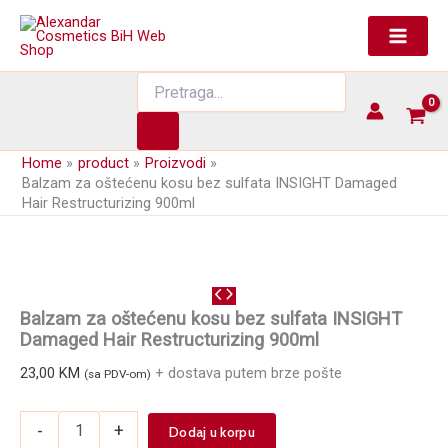
Skip
kosu
to
bez
content
sulfata
INSIGHT
Products
Damaged
search
Hair
Restructurizing
900ml
Home
product
Proizvodi
količina
Balzam za oštećenu kosu bez sulfata INSIGHT Damaged
Hair Restructurizing 900ml
Balzam za oštećenu kosu bez sulfata INSIGHT
Damaged Hair Restructurizing 900ml
23,00
KM
+ dostava putem brze pošte
(sa PDV-om)
Balzam
-
+
Dodaj u korpu
za