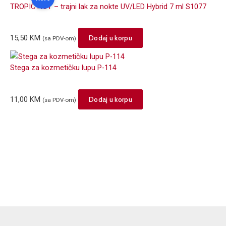
TROPIC HOT – trajni lak za nokte UV/LED Hybrid 7 ml S1077
15,50
KM
Dodaj u korpu
(sa PDV-om)
Stega za kozmetičku lupu P-114
11,00
KM
Dodaj u korpu
(sa PDV-om)