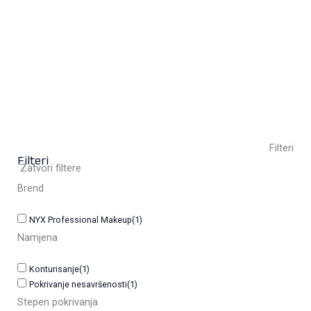
24,50
KM
(sa PDV-om)
+ 7
Clear
Filteri
Filteri
Zatvori filtere
Brend
NYX Professional Makeup
(1)
Namjena
Konturisanje
(1)
Pokrivanje nesavršenosti
(1)
Stepen pokrivanja