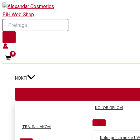
Skip
to
Products
content
search
NOKTI
KOLOR GELOVI
TRAJNI LAKOVI
Kolor gel za nokte UV