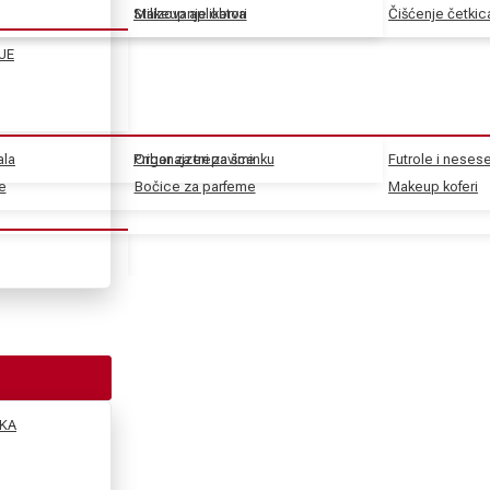
Stilizovanje obrva
Makeup aplikatori
Čišćenje četkic
JE
ala
Pribor za trepavice
Organajzeri za šminku
Futrole i nesese
e
e
Bočice za parfeme
Makeup koferi
KA