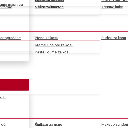
anje mašinica
uniforme
Haube i klimazoni
Vikleri za kosu
Trening lutke
 nadograđene
Pjene za kosu
Puderi za kosu
Kreme i losioni za kosu
Paste i gume za kosu
NJE
a oči
Pincete
Četkice za usne
Makeup sunđeri