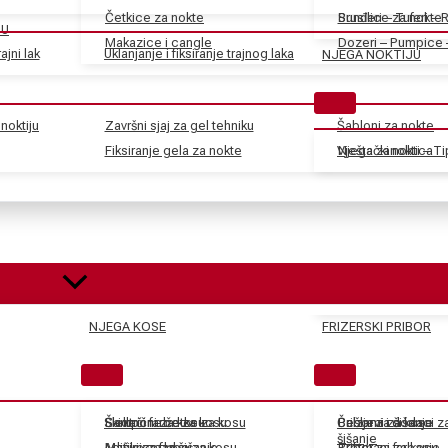
Četkice za nokte
Sunđeri – Tuferi – 
Brusilice za nokte
JU
Makazice i cangle
Dozeri – Pumpice 
ajni lak
Uklanjanje i fiksiranje trajnog laka
NJEGA NOKTIJU
noktiju
Završni sjaj za gel tehniku
Šabloni za nokte
Fiksiranje gela za nokte
Vještački nokti – T
Njega zanoktica
NJEGA KOSE
FRIZERSKI PRIBOR
Skidači farbe za kosu
Električne četke za kosu
Šamponi za kosu
Češljevi i dodaci 
Balzami za kosu
Pribor za šišanje
šišanje
Aditivi za farbe za kosu
Mašinice za šišanje
Maske za kosu
Tretmani za kosu
Pribor za farbanje