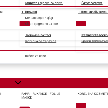
Maskare
Pomade i sijenke za obrve
Farbe za obrve
Četkice za oči
nu
Bronzeri
Fiksiranje šminke
TREPAVICE
PRIBOR ZA ŠMINKAN
Konturisanje i hajlajt
Gliteri i pigmenti za lice
Trepavice na traci
Svilene trepavice
Kozmetička ogled
Individualne trepavice
Ljepilo za trepavic
Zarezači za olovk
Ruževi za usne
I
PAPIR – RUKAVICE – FOLIJE –
KOREJSKA KOZMETI
MASKE