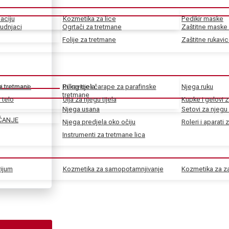
aciju
Kozmetika za lice
Pedikir maske
rudnjaci
Ogrtači za tretmane
Zaštitne maske 
Folije za tretmane
Zaštitne rukavi
ke tretmane
ni tretmani
Rukavice i čarape za parafinske
Piling tijela
Njega ruku
tretmane
 telo
Ulja za njegu tijela
Kupke i gelovi z
Njega usana
Setovi za njegu 
ČANJE
Njega predjela oko očiju
Roleri i aparati 
Instrumenti za tretmane lica
rijum
Kozmetika za samopotamnjivanje
Kozmetika za za