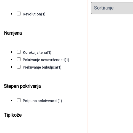
Revolution
(1)
Namjena
Korekcija tena
(1)
Pokrivanje nesavršenosti
(1)
Prekrivanje bubuljica
(1)
Mat tečni 
Stepen pokrivanja
18,60
KM
(sa P
Potpuna pokrivenost
(1)
Tip kože
Clear