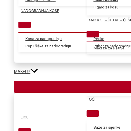
Figaro za kosu
NADOGRADNJA KOSE
MAKAZE – ČETKE – ČEŠ
Kosa za nadogradnju
Perike
Rep i šiške za nadogradnju
Pribor za nadogradnj
Makaze za šišanje
MAKEUP
OČI
LICE
Baze za sijenke