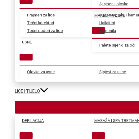
Ajlajneri i olovke
Prajmeri za lice
Puderi u prahu i kame
MAKEUP PALETE
Tečni korektori
Hajlajteri
Tečni puderi za lice
Rumenila
USNE
Palete sijenki za oči
Olovke za usne
Sjajevi za usne
LICE I TIJELO
DEPILACIJA
MASAŽA I SPA TRETMAN