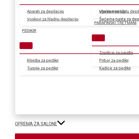
Aparati za depilaciju
Voskovi za toplu depil
Ulja za masažu
Voskovi za hladnu depilaciju
Šećerna pasta za depi
PARAFINSKI TRETMANI
PEDIKIR
Topilice za parafin
Kliješta za pedikir
Pribor za pedikir
Turpije za pedikir
Kadice za pedikir
OPREMA ZA SALONE