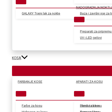
NADOGRADNJA NOKTI
GALAXY Trajni lak za nokte
Baza i završni sjaj za tr
Preparati za pripremu 
UV i LED gelovi
KOSA
FARBANJE KOSE
APARATI ZA KOSU
Farbe za kosu
Blanš za kosu
Fenovi za kosu
Hidrogen za kosu
Kana za kosu
Prese za kosu