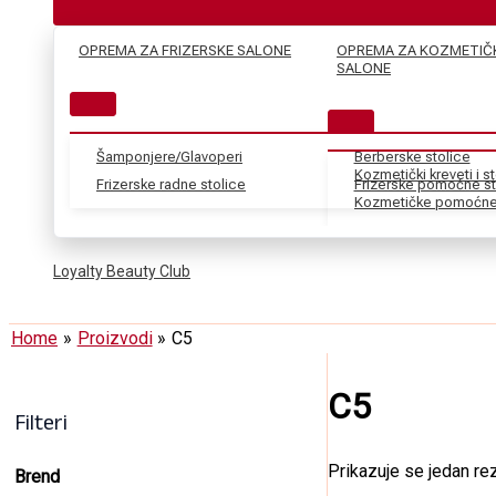
OPREMA ZA FRIZERSKE SALONE
OPREMA ZA KOZMETIČ
SALONE
Šamponjere/Glavoperi
Berberske stolice
Kozmetički kreveti i s
Frizerske radne stolice
Frizerske pomoćne st
Kozmetičke pomoćne 
Loyalty Beauty Club
Home
Proizvodi
C5
C5
Filteri
Prikazuje se jedan rez
Brend