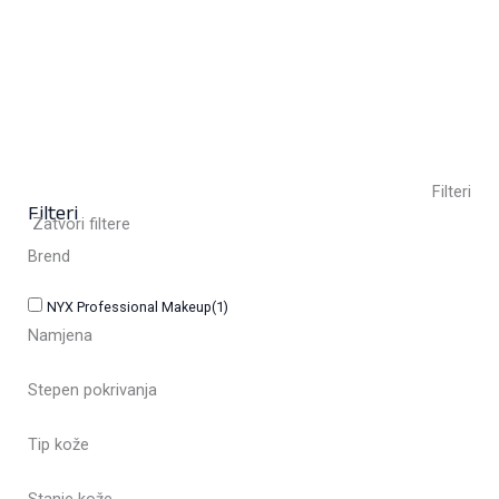
23,50
KM
(sa PDV-om)
+ 10
Clear
Filteri
Filteri
Zatvori filtere
Brend
NYX Professional Makeup
(1)
Namjena
Stepen pokrivanja
Tip kože