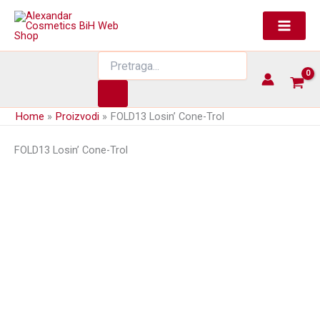
Skip
to
content
Products
search
Home
Proizvodi
FOLD13 Losin’ Cone-Trol
FOLD13 Losin’ Cone-Trol
Sjaj za usne – Fat Oil Lip Drip FOLD