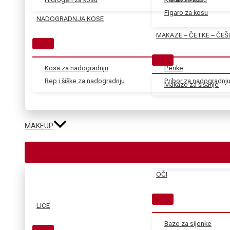
Figaro za kosu
NADOGRADNJA KOSE
MAKAZE – ČETKE – ČEŠ
Kosa za nadogradnju
Perike
Rep i šiške za nadogradnju
Pribor za nadogradnj
Makaze za šišanje
MAKEUP
OČI
LICE
Baze za sijenke