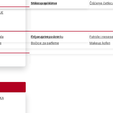
Stilizovanje obrva
Makeup aplikatori
Čišćenje četkic
JE
ala
Pribor za trepavice
Organajzeri za šminku
Futrole i nesese
e
e
Bočice za parfeme
Makeup koferi
KA