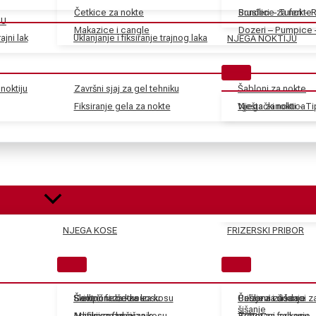
Četkice za nokte
Sunđeri – Tuferi – 
Brusilice za nokte
JU
Makazice i cangle
Dozeri – Pumpice 
ajni lak
Uklanjanje i fiksiranje trajnog laka
NJEGA NOKTIJU
noktiju
Završni sjaj za gel tehniku
Šabloni za nokte
Fiksiranje gela za nokte
Vještački nokti – T
Njega zanoktica
NJEGA KOSE
FRIZERSKI PRIBOR
Skidači farbe za kosu
Električne četke za kosu
Šamponi za kosu
Češljevi i dodaci 
Balzami za kosu
Pribor za šišanje
šišanje
Aditivi za farbe za kosu
Mašinice za šišanje
Maske za kosu
Tretmani za kosu
Pribor za farbanje