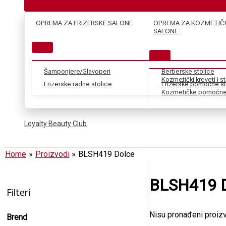
OPREMA ZA FRIZERSKE SALONE
OPREMA ZA KOZMETIČ
SALONE
Šamponjere/Glavoperi
Berberske stolice
Kozmetički kreveti i s
Frizerske radne stolice
Frizerske pomoćne st
Kozmetičke pomoćne 
Loyalty Beauty Club
Home
Proizvodi
BLSH419 Dolce
BLSH419 D
Filteri
Nisu pronađeni proizv
Brend