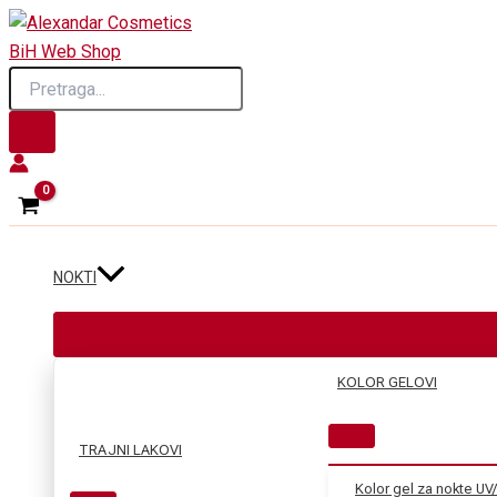
Skip
to
Products
content
search
NOKTI
KOLOR GELOVI
TRAJNI LAKOVI
Kolor gel za nokte UV