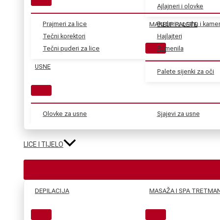
Ajlajneri i olovke
Prajmeri za lice
Puderi u prahu i kame
MAKEUP PALETE
Tečni korektori
Hajlajteri
Tečni puderi za lice
Rumenila
USNE
Palete sijenki za oči
Olovke za usne
Sjajevi za usne
LICE I TIJELO
DEPILACIJA
MASAŽA I SPA TRETMAN