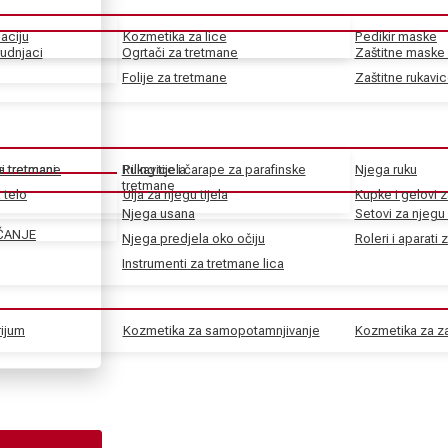
aciju
Kozmetika za lice
Pedikir maske
rudnjaci
Ogrtači za tretmane
Zaštitne maske 
Folije za tretmane
Zaštitne rukavi
ke tretmane
ni tretmani
Rukavice i čarape za parafinske
Piling tijela
Njega ruku
tretmane
 telo
Ulja za njegu tijela
Kupke i gelovi z
Njega usana
Setovi za njegu 
ČANJE
Njega predjela oko očiju
Roleri i aparati 
Instrumenti za tretmane lica
rijum
Kozmetika za samopotamnjivanje
Kozmetika za za