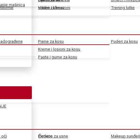
anje mašinica
uniforme
Haube i klimazoni
Vikleri za kosu
Trening lutke
 nadograđene
Pjene za kosu
Puderi za kosu
Kreme i losioni za kosu
Paste i gume za kosu
NJE
a oči
Pincete
Četkice za usne
Makeup sunđeri