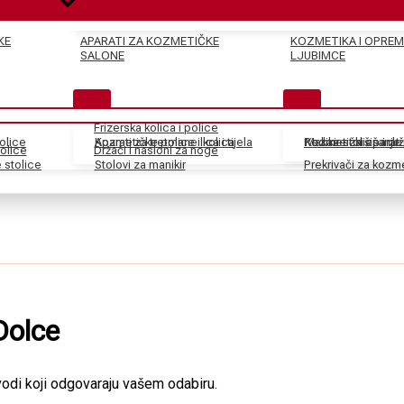
KE
APARATI ZA KOZMETIČKE
KOZMETIKA I OPREM
SALONE
LJUBIMCE
Frizerska kolica i police
tolice
Kozmetičke police i kolica
Aparati za tretmane lica i tijela
Pedikir stolice i dr
Kozmetički aparati
Makaze za šišanje
olice
Držači i nasloni za noge
stolice
Stolovi za manikir
Prekrivači za kozm
olce
odi koji odgovaraju vašem odabiru.