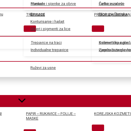
Maskare
Pomade i sijenke za obrve
Farbe za obrve
Četkice za oči
nu
Bronzeri
Fiksiranje šminke
TREPAVICE
PRIBOR ZA ŠMINKAN
Konturisanje i hajlajt
Gliteri i pigmenti za lice
Trepavice na traci
Svilene trepavice
Kozmetička ogled
Individualne trepavice
Ljepilo za trepavic
Zarezači za olovk
Ruževi za usne
I
PAPIR – RUKAVICE – FOLIJE –
KOREJSKA KOZMETI
MASKE