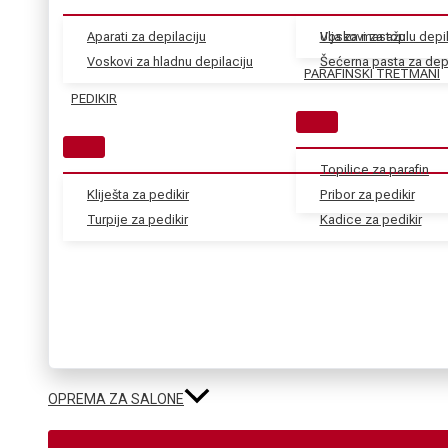
Aparati za depilaciju
Voskovi za toplu depil
Ulja za masažu
Voskovi za hladnu depilaciju
Šećerna pasta za depi
PARAFINSKI TRETMANI
PEDIKIR
Topilice za parafin
Kliješta za pedikir
Pribor za pedikir
Turpije za pedikir
Kadice za pedikir
OPREMA ZA SALONE