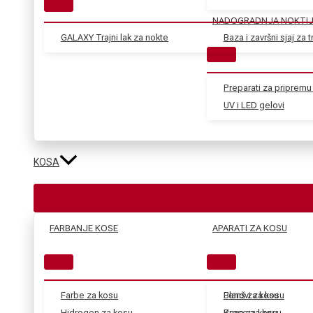
NADOGRADNJA NOKTI
GALAXY Trajni lak za nokte
Baza i završni sjaj za tr
Preparati za pripremu 
UV i LED gelovi
KOSA
FARBANJE KOSE
APARATI ZA KOSU
Farbe za kosu
Blanš za kosu
Fenovi za kosu
Hidrogen za kosu
Kana za kosu
Prese za kosu