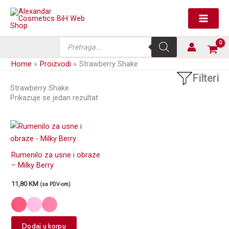
Skip
to
content
Products
search
Home
Proizvodi
Strawberry Shake
Filteri
Strawberry Shake
Prikazuje se jedan rezultat
Rumenilo za usne i obraze
– Milky Berry
11,80
KM
(sa PDV-om)
This
Dodaj u korpu