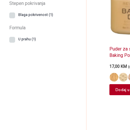
Stepen pokrivanja
Blaga pokrivenost
(1)
Formula
U prahu
(1)
Puder za 
Baking P
17,00
KM
(
Dodaj u