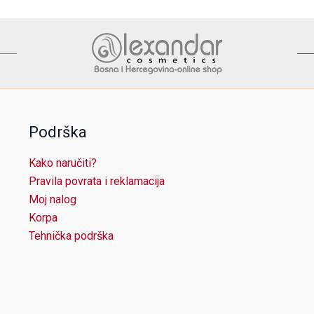
options
may
be
chosen
on
the
product
Podrška
page
Kako naručiti?
Pravila povrata i reklamacija
Moj nalog
Korpa
Tehnička podrška