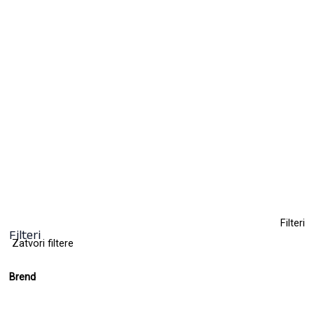
Vodootporni puder za setovanje –
Conceal & Fix
22,50
KM
(sa PDV-om)
+ 2
Clear
Filteri
Filteri
Zatvori filtere
Brend