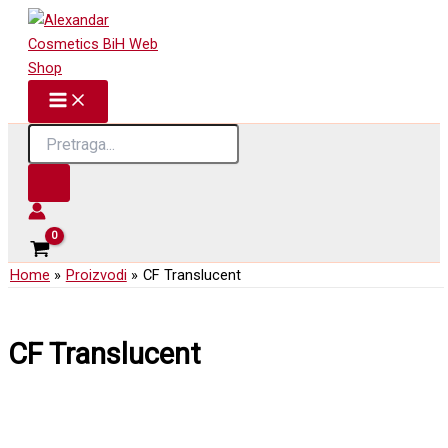
Skip
to
content
Products
search
Home
Proizvodi
CF Translucent
CF Translucent