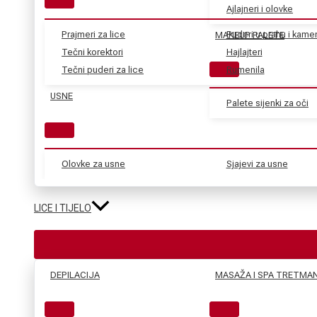
Ajlajneri i olovke
Prajmeri za lice
Puderi u prahu i kame
MAKEUP PALETE
Tečni korektori
Hajlajteri
Tečni puderi za lice
Rumenila
USNE
Palete sijenki za oči
Olovke za usne
Sjajevi za usne
LICE I TIJELO
DEPILACIJA
MASAŽA I SPA TRETMAN