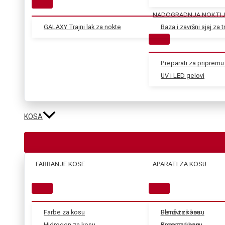
NADOGRADNJA NOKTI
GALAXY Trajni lak za nokte
Baza i završni sjaj za tr
Preparati za pripremu 
UV i LED gelovi
KOSA
FARBANJE KOSE
APARATI ZA KOSU
Farbe za kosu
Blanš za kosu
Fenovi za kosu
Hidrogen za kosu
Kana za kosu
Prese za kosu