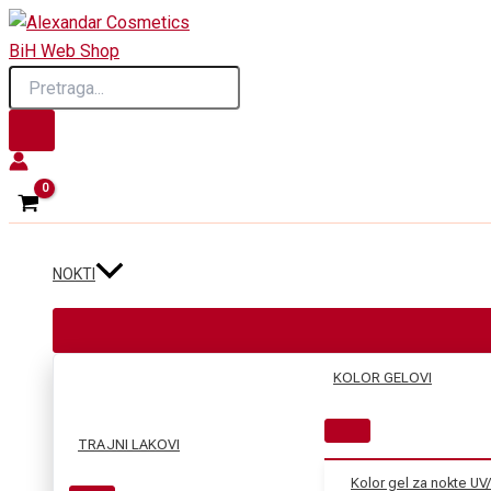
Skip
to
Products
content
search
NOKTI
KOLOR GELOVI
TRAJNI LAKOVI
Kolor gel za nokte UV