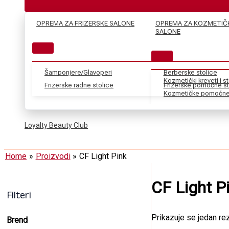
OPREMA ZA FRIZERSKE SALONE
OPREMA ZA KOZMETIČ
SALONE
Šamponjere/Glavoperi
Berberske stolice
Kozmetički kreveti i s
Frizerske radne stolice
Frizerske pomoćne st
Kozmetičke pomoćne 
Loyalty Beauty Club
Home
Proizvodi
CF Light Pink
CF Light P
Filteri
Prikazuje se jedan rez
Brend