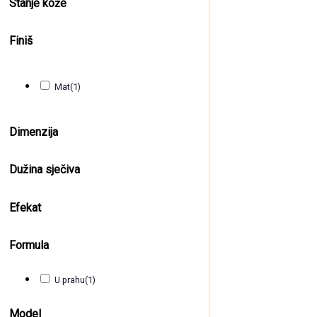
Stanje kože
Finiš
Mat
(1)
Dimenzija
Dužina sječiva
Efekat
Formula
U prahu
(1)
Model