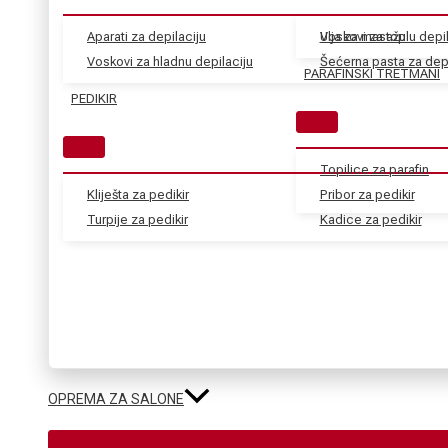
Aparati za depilaciju
Voskovi za toplu depil
Ulja za masažu
Voskovi za hladnu depilaciju
Šećerna pasta za depi
PARAFINSKI TRETMANI
PEDIKIR
Topilice za parafin
Kliješta za pedikir
Pribor za pedikir
Turpije za pedikir
Kadice za pedikir
OPREMA ZA SALONE