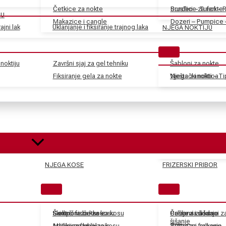
Četkice za nokte
Sunđeri – Tuferi – 
Brusilice za nokte
JU
Makazice i cangle
Dozeri – Pumpice 
ajni lak
Uklanjanje i fiksiranje trajnog laka
NJEGA NOKTIJU
noktiju
Završni sjaj za gel tehniku
Šabloni za nokte
Fiksiranje gela za nokte
Vještački nokti – T
Njega zanoktica
NJEGA KOSE
FRIZERSKI PRIBOR
Skidači farbe za kosu
Električne četke za kosu
Šamponi za kosu
Češljevi i dodaci 
Balzami za kosu
Pribor za šišanje
šišanje
Aditivi za farbe za kosu
Mašinice za šišanje
Maske za kosu
Tretmani za kosu
Pribor za farbanje