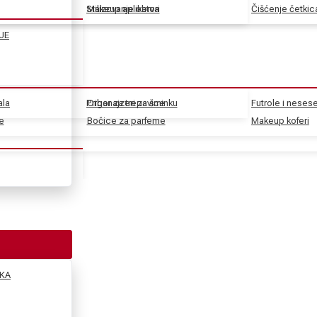
Stilizovanje obrva
Makeup aplikatori
Čišćenje četkic
JE
ala
Pribor za trepavice
Organajzeri za šminku
Futrole i nesese
e
e
Bočice za parfeme
Makeup koferi
KA