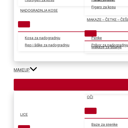
Figaro za kosu
NADOGRADNJA KOSE
MAKAZE – ČETKE – ČEŠ
Kosa za nadogradnju
Perike
Rep i šiške za nadogradnju
Pribor za nadogradnj
Makaze za šišanje
MAKEUP
OČI
LICE
Baze za sijenke