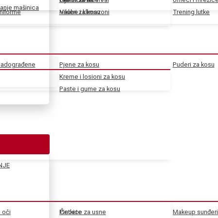
anje mašinica
uniforme
Haube i klimazoni
Vikleri za kosu
Trening lutke
 nadograđene
Pjene za kosu
Puderi za kosu
Kreme i losioni za kosu
Paste i gume za kosu
NJE
a oči
Pincete
Četkice za usne
Makeup sunđeri