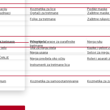
aciju
Kozmetika za lice
Pedikir maske
rudnjaci
Ogrtači za tretmane
Zaštitne maske 
Folije za tretmane
Zaštitne rukavi
ke tretmane
ni tretmani
Rukavice i čarape za parafinske
Piling tijela
Njega ruku
tretmane
 telo
Ulja za njegu tijela
Kupke i gelovi z
Njega usana
Setovi za njegu 
ČANJE
Njega predjela oko očiju
Roleri i aparati 
Instrumenti za tretmane lica
rijum
Kozmetika za samopotamnjivanje
Kozmetika za za