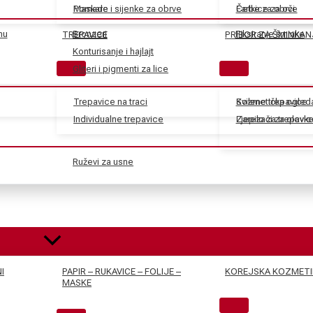
Maskare
Pomade i sijenke za obrve
Farbe za obrve
Četkice za oči
nu
Bronzeri
Fiksiranje šminke
TREPAVICE
PRIBOR ZA ŠMINKAN
Konturisanje i hajlajt
Gliteri i pigmenti za lice
Trepavice na traci
Svilene trepavice
Kozmetička ogled
Individualne trepavice
Ljepilo za trepavic
Zarezači za olovk
Ruževi za usne
I
PAPIR – RUKAVICE – FOLIJE –
KOREJSKA KOZMETI
MASKE