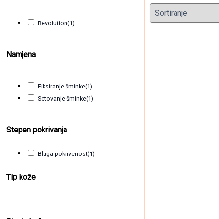
Revolution
(1)
Namjena
Fiksiranje šminke
(1)
Setovanje šminke
(1)
Vodootporn
Stepen pokrivanja
22,50
KM
(sa P
Blaga pokrivenost
(1)
Tip kože
Clear