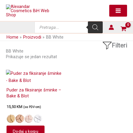
Skip
to
content
Products
search
Home
Proizvodi
BB White
Filteri
BB White
Prikazuje se jedan rezultat
Puder za fiksiranje šminke –
Bake & Blot
15,50
KM
(sa PDV-om)
This
Dodaj u korpu