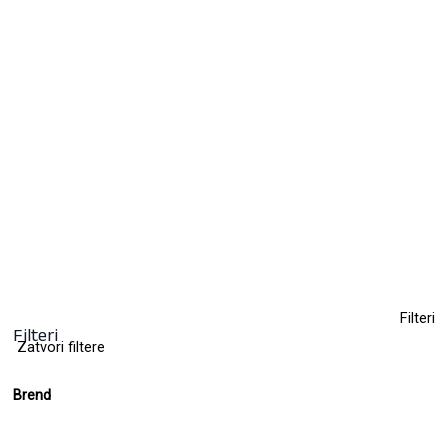
Farba za kosu MACADAMIA 100ml
15,50
KM
(sa PDV-om)
+ 78
Clear
Filteri
Filteri
Zatvori filtere
Brend