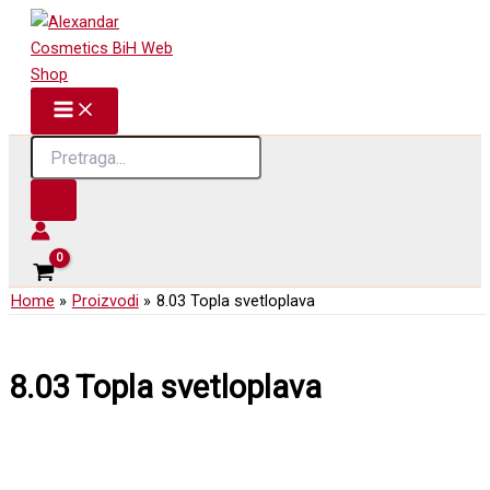
Skip
to
content
Products
search
Home
Proizvodi
8.03 Topla svetloplava
8.03 Topla svetloplava