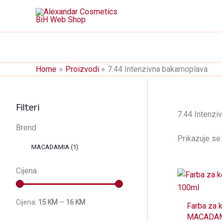
Skip
to
content
Home
Proizvodi
7.44 Intenzivna bakarnoplava
Filteri
7.44 Intenzi
Brend
Prikazuje se 
MACADAMIA
(1)
Cijena
Cijena:
15 KM
—
16 KM
Farba za 
MACADAM