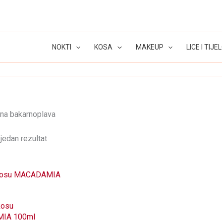
NOKTI
KOSA
MAKEUP
LICE I TIJE
vna bakarnoplava
jedan rezultat
kosu
IA 100ml