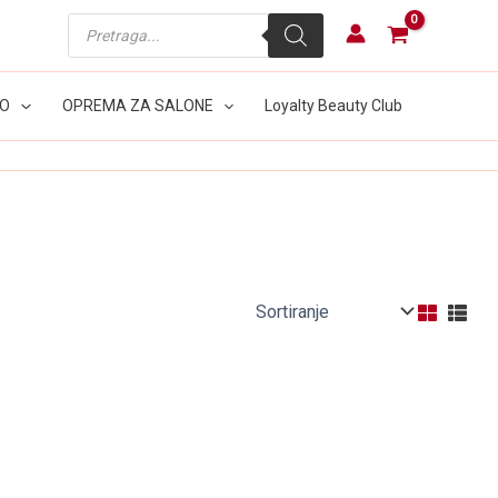
Products
search
LO
OPREMA ZA SALONE
Loyalty Beauty Club