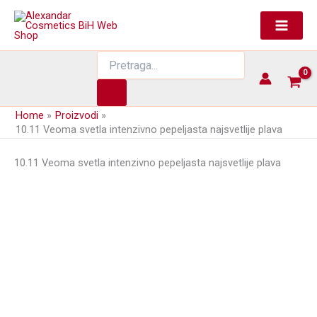
Skip
to
content
Products
search
Home
Proizvodi
10.11 Veoma svetla intenzivno pepeljasta najsvetlije plava
10.11 Veoma svetla intenzivno pepeljasta najsvetlije plava
Farba za kosu MACADAMIA