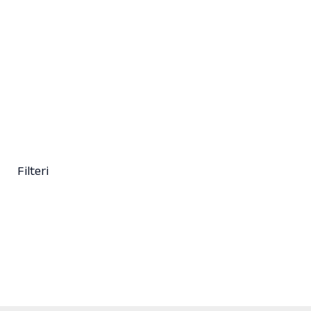
100ml
15,50
KM
(sa PDV-om)
+ 78
Clear
Filteri