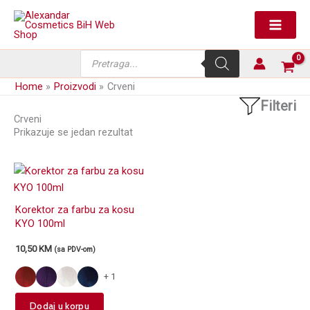
Skip
to
content
Products
search
Home
Proizvodi
Crveni
Filteri
Crveni
Prikazuje se jedan rezultat
Korektor za farbu za kosu
KYO 100ml
10,50
KM
(sa PDV-om)
+ 1
This
Dodaj u korpu