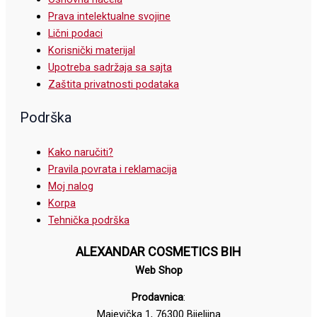
Prava intelektualne svojine
Lični podaci
Korisnički materijal
Upotreba sadržaja sa sajta
Zaštita privatnosti podataka
Podrška
Kako naručiti?
Pravila povrata i reklamacija
Moj nalog
Korpa
Tehnička podrška
ALEXANDAR COSMETICS BIH
Web Shop
Prodavnica
:
Majevička 1, 76300 Bijeljina