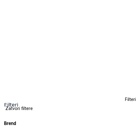
Toner za kosu – Majime’
11,00
KM
(sa PDV-om)
+ 11
Clear
Filteri
Filteri
Zatvori filtere
Brend