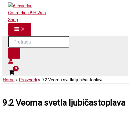
Skip
to
content
Products
search
Home
Proizvodi
9.2 Veoma svetla ljubičastoplava
9.2 Veoma svetla ljubičastoplava