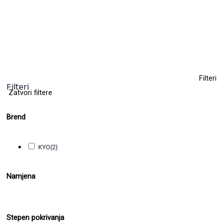
11,00
KM
(sa PDV-om)
+ 11
Clear
Filteri
Filteri
Zatvori filtere
Brend
KYO
(2)
Namjena
Stepen pokrivanja