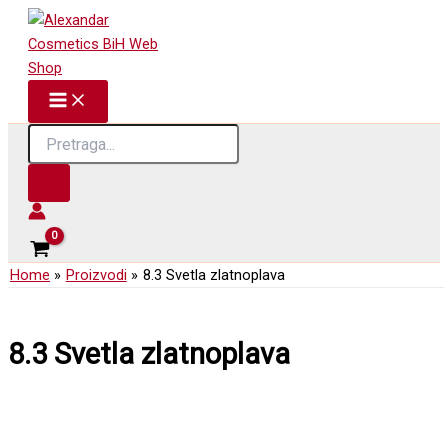
Skip
to
content
Products
search
Home
Proizvodi
8.3 Svetla zlatnoplava
8.3 Svetla zlatnoplava