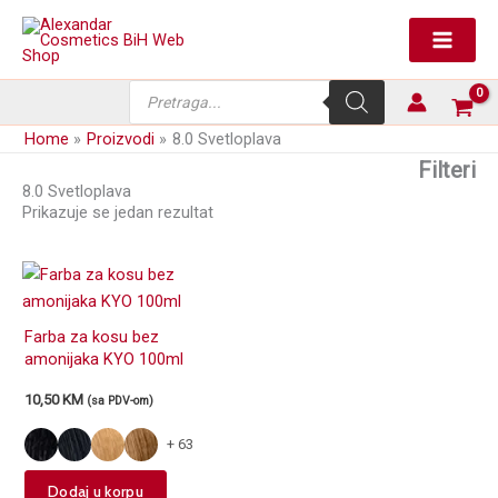
Skip
to
content
Products
search
Home
Proizvodi
8.0 Svetloplava
Filteri
8.0 Svetloplava
Prikazuje se jedan rezultat
Farba za kosu bez
amonijaka KYO 100ml
10,50
KM
(sa PDV-om)
+ 63
This
Dodaj u korpu