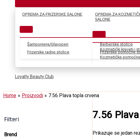
OPREMA ZA FRIZERSKE SALONE
OPREMA ZA KOZMETIČ
SALONE
Šamponjere/Glavoperi
Berberske stolice
Kozmetički kreveti i s
Frizerske radne stolice
Frizerske pomoćne st
Kozmetičke pomoćne 
Loyalty Beauty Club
Home
Proizvodi
7.56 Plava topla crvena
7.56 Plava
Filteri
Prikazuje se jedan rez
Brend