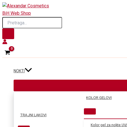
Skip
to
Products
content
search
NOKTI
KOLOR GELOVI
TRAJNI LAKOVI
Kolor gel za nokte UV