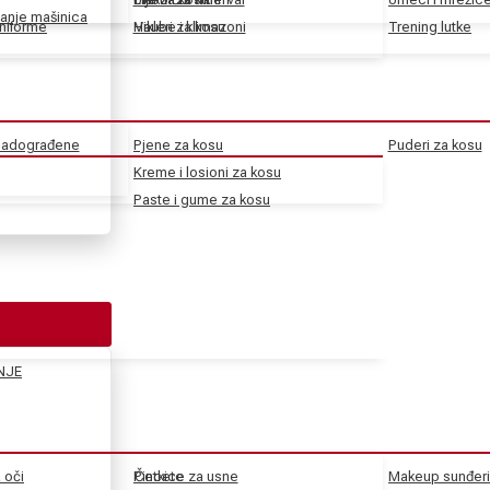
anje mašinica
uniforme
Haube i klimazoni
Vikleri za kosu
Trening lutke
 nadograđene
Pjene za kosu
Puderi za kosu
Kreme i losioni za kosu
Paste i gume za kosu
NJE
a oči
Pincete
Četkice za usne
Makeup sunđeri