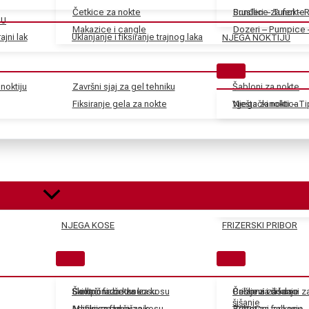
Četkice za nokte
Sunđeri – Tuferi – 
Brusilice za nokte
JU
Makazice i cangle
Dozeri – Pumpice 
ajni lak
Uklanjanje i fiksiranje trajnog laka
NJEGA NOKTIJU
noktiju
Završni sjaj za gel tehniku
Šabloni za nokte
Fiksiranje gela za nokte
Vještački nokti – T
Njega zanoktica
NJEGA KOSE
FRIZERSKI PRIBOR
Skidači farbe za kosu
Električne četke za kosu
Šamponi za kosu
Češljevi i dodaci 
Balzami za kosu
Pribor za šišanje
šišanje
Aditivi za farbe za kosu
Mašinice za šišanje
Maske za kosu
Tretmani za kosu
Pribor za farbanje