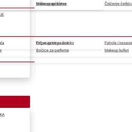
Stilizovanje obrva
Makeup aplikatori
Čišćenje četkic
JE
ala
Pribor za trepavice
Organajzeri za šminku
Futrole i nesese
e
e
Bočice za parfeme
Makeup koferi
KA