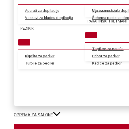
Aparati za depilaciju
Voskovi za toplu depil
Ulja za masažu
Voskovi za hladnu depilaciju
Šećerna pasta za depi
PARAFINSKI TRETMANI
PEDIKIR
Topilice za parafin
Kliješta za pedikir
Pribor za pedikir
Turpije za pedikir
Kadice za pedikir
OPREMA ZA SALONE