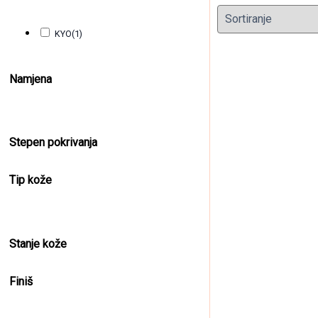
KYO
(1)
Namjena
Stepen pokrivanja
Farba za 
Tip kože
10,50
KM
(sa P
Stanje kože
Finiš
Clear