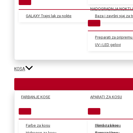
NADOGRADNJA NOKTI
GALAXY Trajni lak za nokte
Baza i završni sjaj za tr
Preparati za pripremu 
UV i LED gelovi
KOSA
FARBANJE KOSE
APARATI ZA KOSU
Farbe za kosu
Blanš za kosu
Fenovi za kosu
Hidrogen za kosu
Kana za kosu
Prese za kosu