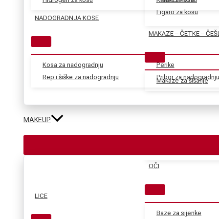
Figaro za kosu
NADOGRADNJA KOSE
MAKAZE – ČETKE – ČEŠ
Kosa za nadogradnju
Perike
Rep i šiške za nadogradnju
Pribor za nadogradnj
Makaze za šišanje
MAKEUP
OČI
LICE
Baze za sijenke