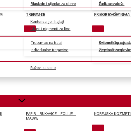
Maskare
Pomade i sijenke za obrve
Farbe za obrve
Četkice za oči
nu
Bronzeri
Fiksiranje šminke
TREPAVICE
PRIBOR ZA ŠMINKAN
Konturisanje i hajlajt
Gliteri i pigmenti za lice
Trepavice na traci
Svilene trepavice
Kozmetička ogled
Individualne trepavice
Ljepilo za trepavic
Zarezači za olovk
Ruževi za usne
I
PAPIR – RUKAVICE – FOLIJE –
KOREJSKA KOZMETI
MASKE