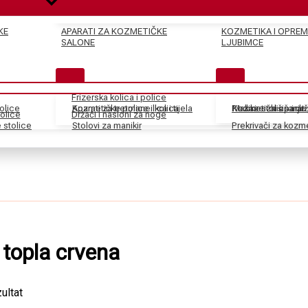
KE
APARATI ZA KOZMETIČKE
KOZMETIKA I OPREM
SALONE
LJUBIMCE
Frizerska kolica i police
tolice
Kozmetičke police i kolica
Aparati za tretmane lica i tijela
Pedikir stolice i dr
Kozmetički aparati
Makaze za šišanje
olice
Držači i nasloni za noge
stolice
Stolovi za manikir
Prekrivači za kozm
 topla crvena
ultat