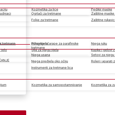
aciju
Kozmetika za lice
Pedikir maske
rudnjaci
Ogrtači za tretmane
Zaštitne maske 
Folije za tretmane
Zaštitne rukavi
ke tretmane
ni tretmani
Rukavice i čarape za parafinske
Piling tijela
Njega ruku
tretmane
 telo
Ulja za njegu tijela
Kupke i gelovi z
Njega usana
Setovi za njegu 
ČANJE
Njega predjela oko očiju
Roleri i aparati 
Instrumenti za tretmane lica
rijum
Kozmetika za samopotamnjivanje
Kozmetika za za