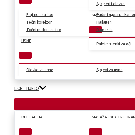
Ajlajneri i olovke
Prajmeri za lice
Puderi u prahu i kame
MAKEUP PALETE
Tečni korektori
Hajlajteri
Tečni puderi za lice
Rumenila
USNE
Palete sijenki za oči
Olovke za usne
Sjajevi za usne
LICE I TIJELO
DEPILACIJA
MASAŽA I SPA TRETMAN