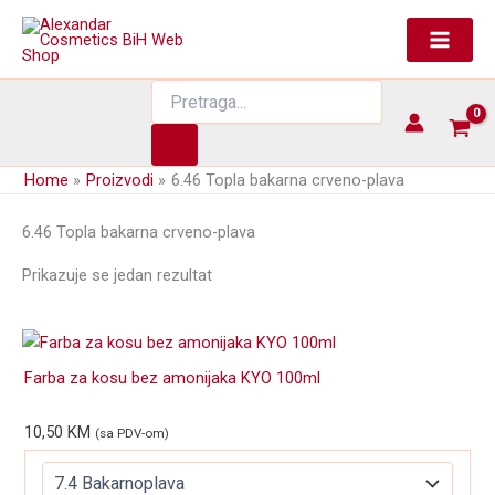
Skip
to
content
Products
search
Home
Proizvodi
6.46 Topla bakarna crveno-plava
6.46 Topla bakarna crveno-plava
Prikazuje se jedan rezultat
Farba za kosu bez amonijaka KYO 100ml
10,50
KM
(sa PDV-om)