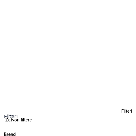
Farba za kosu bez amonijaka KYO 100ml
10,50
KM
(sa PDV-om)
+ 63
Clear
Filteri
Filteri
Zatvori filtere
Brend