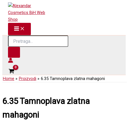
Skip
to
content
Products
search
Home
Proizvodi
6.35 Tamnoplava zlatna mahagoni
6.35 Tamnoplava zlatna
mahagoni