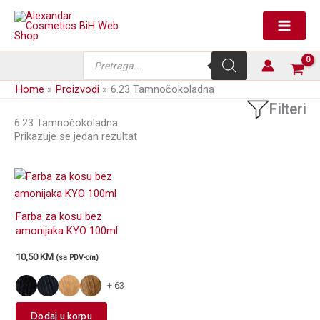
Skip
to
content
Products
search
Home
Proizvodi
6.23 Tamnočokoladna
Filteri
6.23 Tamnočokoladna
Prikazuje se jedan rezultat
Farba za kosu bez
amonijaka KYO 100ml
10,50
KM
(sa PDV-om)
+ 63
This
Dodaj u korpu