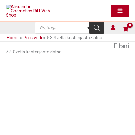
Skip
to
content
Products
search
Home
Proizvodi
5.3 Svetla kestenjastozlatna
Filteri
5.3 Svetla kestenjastozlatna
Farba za kosu bez
amonijaka KYO 100ml
10,50
KM
(sa PDV-om)