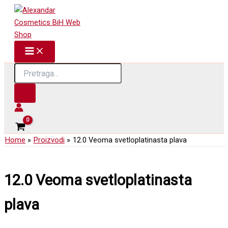
Skip
to
content
Products
search
Home
Proizvodi
12.0 Veoma svetloplatinasta plava
12.0 Veoma svetloplatinasta
plava