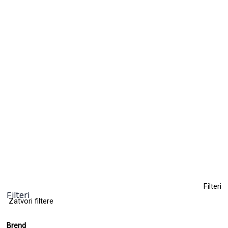
Farba za kosu bez amonijaka KYO 100ml
10,50
KM
(sa PDV-om)
+ 63
Clear
Filteri
Filteri
Zatvori filtere
Brend