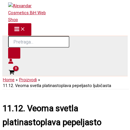
Skip
to
content
Products
search
Home
Proizvodi
11.12. Veoma svetla platinastoplava pepeljasto ljubičasta
11.12. Veoma svetla
platinastoplava pepeljasto