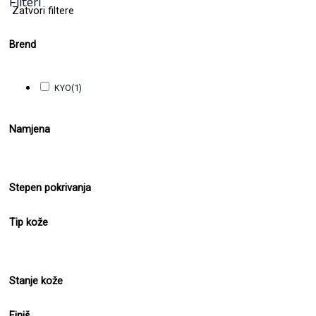
Filteri
Zatvori filtere
Brend
KYO
(1)
Namjena
Stepen pokrivanja
Tip kože
Stanje kože
Finiš