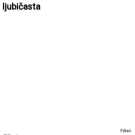
ljubičasta
Farba za kosu bez amonijaka KYO 100ml
10,50
KM
(sa PDV-om)
+ 63
Clear
Filteri