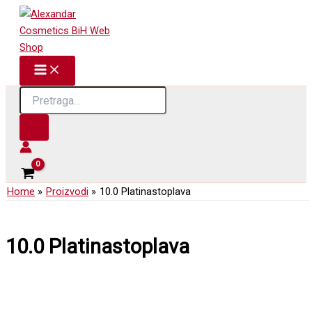
Skip
to
content
Products
search
Home
Proizvodi
10.0 Platinastoplava
10.0 Platinastoplava