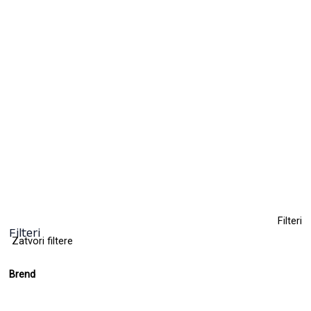
Farba za kosu bez amonijaka KYO 100ml
10,50
KM
(sa PDV-om)
+ 63
Clear
Filteri
Filteri
Zatvori filtere
Brend