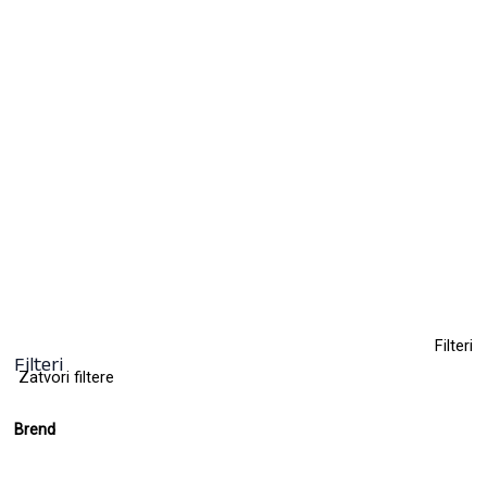
MYSTICAL – trajni lak za nokte UV/LED
Hybrid 7 ml
15,00
KM
(sa PDV-om)
+ 21
Clear
Filteri
Filteri
Zatvori filtere
Brend