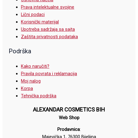
Prava intelektualne svojine
Lični podaci
Korisnički materijal
Upotreba sadržaja sa sajta
Zaštita privatnosti podataka
Podrška
Kako naručiti?
Pravila povrata i reklamacija
Moj nalog
Korpa
Tehnička podrška
ALEXANDAR COSMETICS BIH
Web Shop
Prodavnica
:
Majevička 1, 76300 Bijeljina