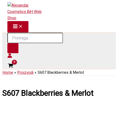
Skip
to
content
Products
search
Home
Proizvodi
S607 Blackberries & Merlot
S607 Blackberries & Merlot