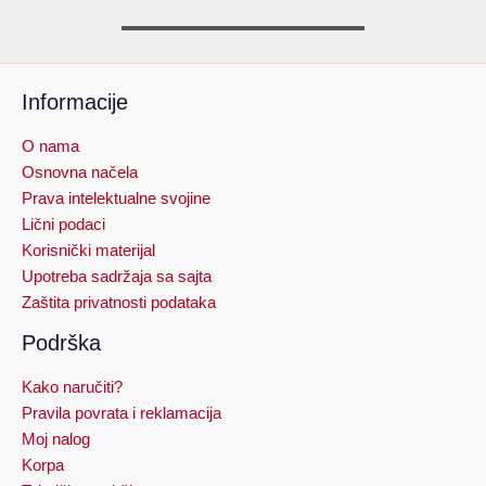
Informacije
O nama
Osnovna načela
Prava intelektualne svojine
Lični podaci
Korisnički materijal
Upotreba sadržaja sa sajta
Zaštita privatnosti podataka
Podrška
Kako naručiti?
Pravila povrata i reklamacija
Moj nalog
Korpa