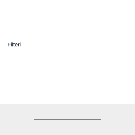
11,00
KM
(sa PDV-om)
ml
15,00
KM
(sa PDV-om)
+ 29
+ 8
Filteri