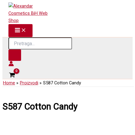
Skip
to
content
Products
search
Home
Proizvodi
S587 Cotton Candy
S587 Cotton Candy