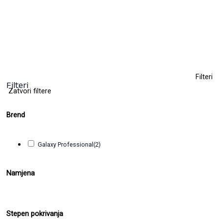
11,00
KM
(sa PDV-om)
+ 29
Clear
Filteri
Filteri
Zatvori filtere
Brend
Galaxy Professional
(2)
Namjena
Stepen pokrivanja