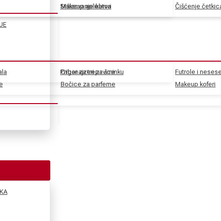
Stilizovanje obrva
Makeup aplikatori
Čišćenje četkic
JE
ala
Pribor za trepavice
Organajzeri za šminku
Futrole i nesese
e
e
Bočice za parfeme
Makeup koferi
KA