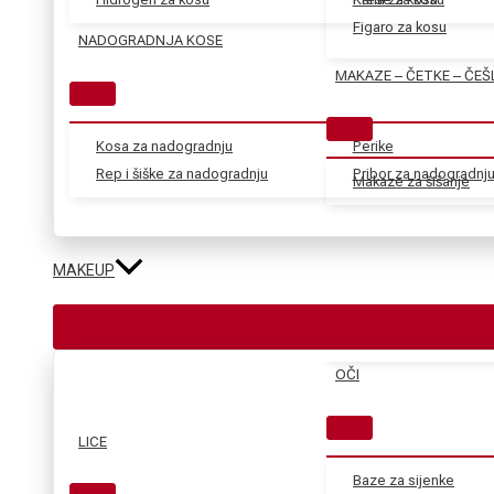
Figaro za kosu
NADOGRADNJA KOSE
MAKAZE – ČETKE – ČEŠ
Kosa za nadogradnju
Perike
Rep i šiške za nadogradnju
Pribor za nadogradnj
Makaze za šišanje
MAKEUP
OČI
LICE
Baze za sijenke