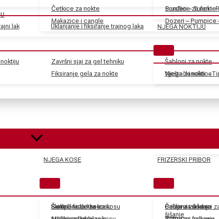
Četkice za nokte
Sunđeri – Tuferi – 
Brusilice za nokte
JU
Makazice i cangle
Dozeri – Pumpice 
ajni lak
Uklanjanje i fiksiranje trajnog laka
NJEGA NOKTIJU
noktiju
Završni sjaj za gel tehniku
Šabloni za nokte
Fiksiranje gela za nokte
Vještački nokti – T
Njega zanoktica
NJEGA KOSE
FRIZERSKI PRIBOR
Skidači farbe za kosu
Električne četke za kosu
Šamponi za kosu
Češljevi i dodaci 
Balzami za kosu
Pribor za šišanje
šišanje
Aditivi za farbe za kosu
Mašinice za šišanje
Maske za kosu
Tretmani za kosu
Pribor za farbanje