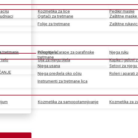
aciju
Kozmetika za lice
Pedikir maske
rudnjaci
Ogrtači za tretmane
Zaštitne maske 
Folije za tretmane
Zaštitne rukavi
ke tretmane
ni tretmani
Rukavice i čarape za parafinske
Piling tijela
Njega ruku
tretmane
 telo
Ulja za njegu tijela
Kupke i gelovi z
Njega usana
Setovi za njegu 
ČANJE
Njega predjela oko očiju
Roleri i aparati 
Instrumenti za tretmane lica
rijum
Kozmetika za samopotamnjivanje
Kozmetika za za