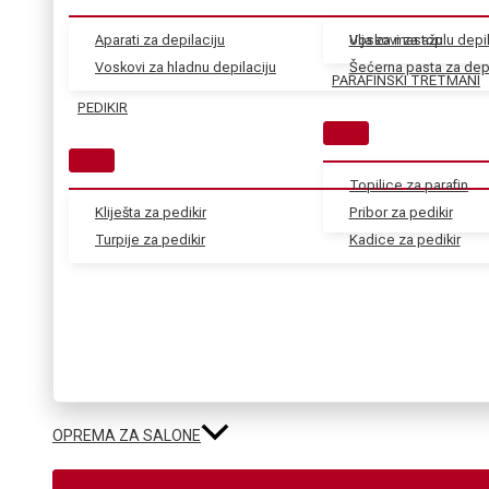
Aparati za depilaciju
Voskovi za toplu depil
Ulja za masažu
Voskovi za hladnu depilaciju
Šećerna pasta za depi
PARAFINSKI TRETMANI
PEDIKIR
Topilice za parafin
Kliješta za pedikir
Pribor za pedikir
Turpije za pedikir
Kadice za pedikir
OPREMA ZA SALONE