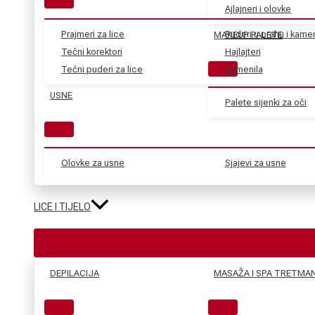
Ajlajneri i olovke
Prajmeri za lice
Puderi u prahu i kame
MAKEUP PALETE
Tečni korektori
Hajlajteri
Tečni puderi za lice
Rumenila
USNE
Palete sijenki za oči
Olovke za usne
Sjajevi za usne
LICE I TIJELO
DEPILACIJA
MASAŽA I SPA TRETMAN