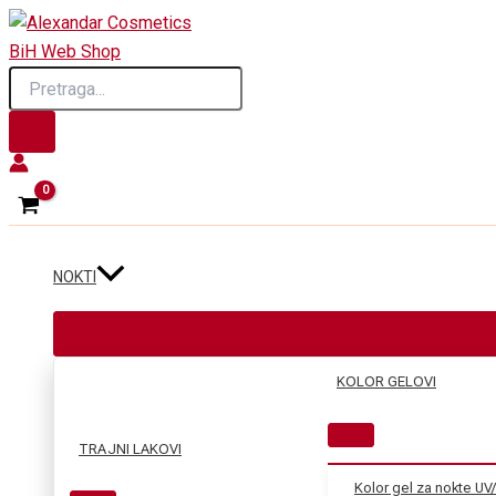
Skip
to
Products
content
search
NOKTI
KOLOR GELOVI
TRAJNI LAKOVI
Kolor gel za nokte UV