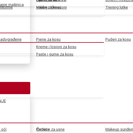
anje mašinica
uniforme
Haube i klimazoni
Vikleri za kosu
Trening lutke
 nadograđene
Pjene za kosu
Puderi za kosu
Kreme i losioni za kosu
Paste i gume za kosu
NJE
a oči
Pincete
Četkice za usne
Makeup sunđeri