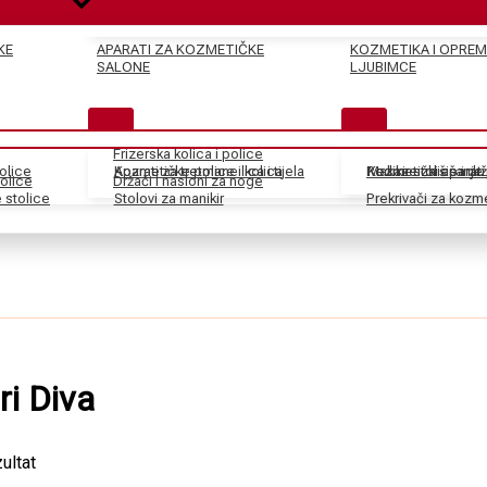
KE
APARATI ZA KOZMETIČKE
KOZMETIKA I OPREM
SALONE
LJUBIMCE
Frizerska kolica i police
tolice
Kozmetičke police i kolica
Aparati za tretmane lica i tijela
Pedikir stolice i dr
Kozmetički aparati
Makaze za šišanje
olice
Držači i nasloni za noge
stolice
Stolovi za manikir
Prekrivači za kozm
ri Diva
ultat