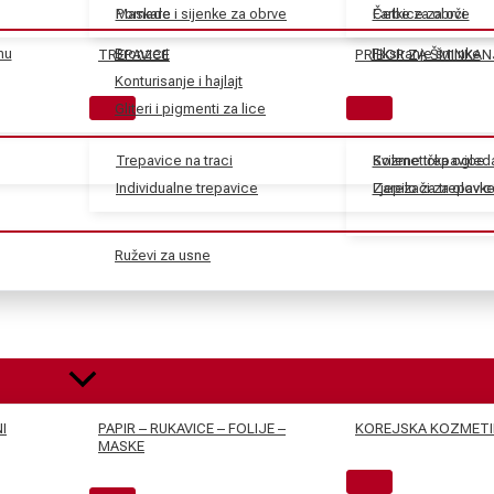
Maskare
Pomade i sijenke za obrve
Farbe za obrve
Četkice za oči
nu
Bronzeri
Fiksiranje šminke
TREPAVICE
PRIBOR ZA ŠMINKAN
Konturisanje i hajlajt
Gliteri i pigmenti za lice
Trepavice na traci
Svilene trepavice
Kozmetička ogled
Individualne trepavice
Ljepilo za trepavic
Zarezači za olovk
Ruževi za usne
I
PAPIR – RUKAVICE – FOLIJE –
KOREJSKA KOZMETI
MASKE