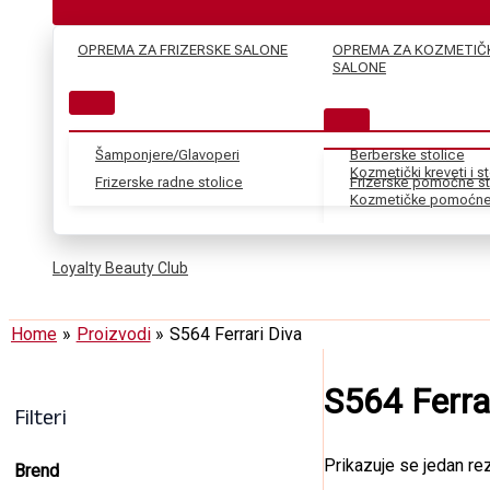
OPREMA ZA FRIZERSKE SALONE
OPREMA ZA KOZMETIČ
SALONE
Šamponjere/Glavoperi
Berberske stolice
Kozmetički kreveti i s
Frizerske radne stolice
Frizerske pomoćne st
Kozmetičke pomoćne 
Loyalty Beauty Club
Home
Proizvodi
S564 Ferrari Diva
S564 Ferra
Filteri
Prikazuje se jedan rez
Brend