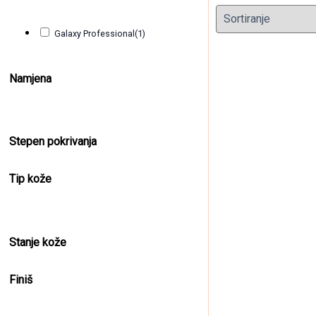
Galaxy Professional
(1)
Namjena
Stepen pokrivanja
CORAL RED
Tip kože
15,00
KM
(sa P
Stanje kože
Finiš
Clear