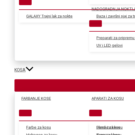
NADOGRADNJA NOKTI
GALAXY Trajni lak za nokte
Baza i završni sjaj za tr
Preparati za pripremu 
UV i LED gelovi
KOSA
FARBANJE KOSE
APARATI ZA KOSU
Farbe za kosu
Blanš za kosu
Fenovi za kosu
Hidrogen za kosu
Kana za kosu
Prese za kosu