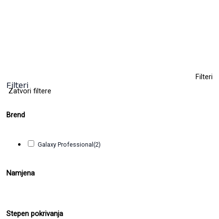
11,00
KM
(sa PDV-om)
+ 29
Clear
Filteri
Filteri
Zatvori filtere
Brend
Galaxy Professional
(2)
Namjena
Stepen pokrivanja