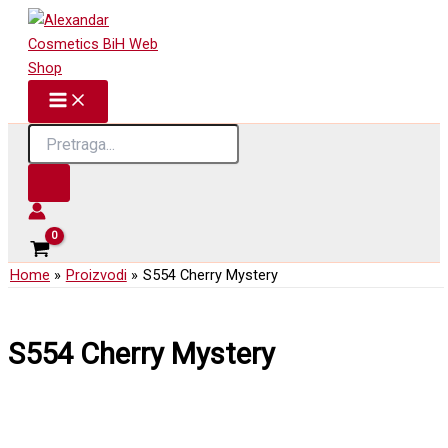
Skip
to
content
Products
search
Home
Proizvodi
S554 Cherry Mystery
S554 Cherry Mystery