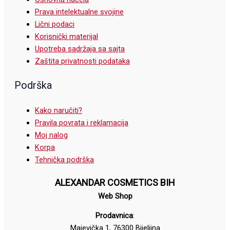
Prava intelektualne svojine
Lični podaci
Korisnički materijal
Upotreba sadržaja sa sajta
Zaštita privatnosti podataka
Podrška
Kako naručiti?
Pravila povrata i reklamacija
Moj nalog
Korpa
Tehnička podrška
ALEXANDAR COSMETICS BIH
Web Shop
Prodavnica
:
Majevička 1, 76300 Bijeljina