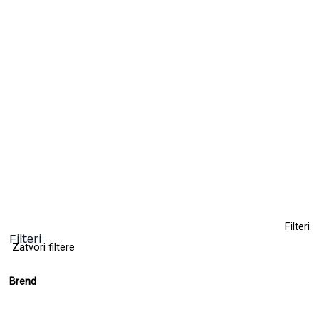
ORANGE – trajni lak za nokte UV/LED
Hybrid 7 ml
15,00
KM
(sa PDV-om)
+ 12
Clear
Filteri
Filteri
Zatvori filtere
Brend